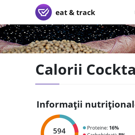
eat & track
Calorii Cockta
Informații nutriționa
Proteine:
16%
594
Carbohidrați:
8%