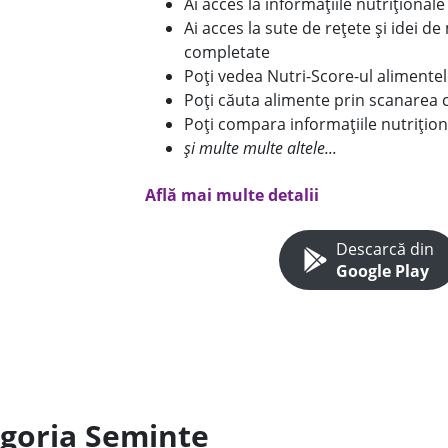
Ai acces la informațiile nutriționa
Ai acces la sute de rețete și idei d
completate
Poți vedea Nutri-Score-ul alimente
Poți căuta alimente prin scanarea 
Poți compara informațiile nutrițion
și multe multe altele...
Află mai multe detalii
Descarcă din
Google Play
egoria Seminte