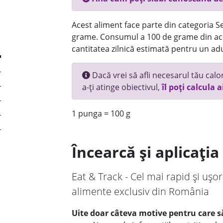
Acest aliment face parte din categoria Se
grame. Consumul a 100 de grame din ace
cantitatea zilnică estimată pentru un adu
Dacă vrei să afli necesarul tău calori
a-ți atinge obiectivul,
îl poți calcula a
1 punga = 100 g
Încearcă și aplicați
Eat & Track - Cel mai rapid și ușor
alimente exclusiv din România
Uite doar câteva motive pentru care să