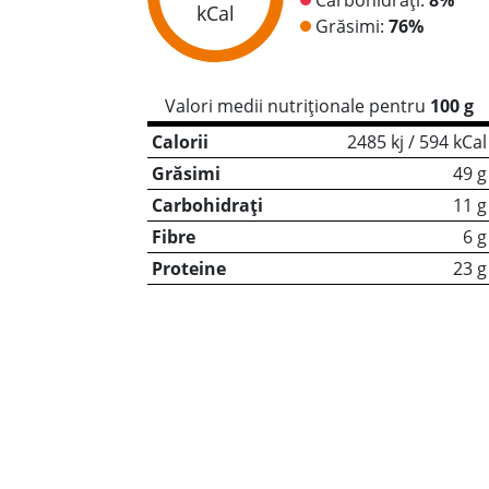
kCal
Grăsimi:
76%
Valori medii nutriționale pentru
100 g
Calorii
2485 kj / 594 kCal
Grăsimi
49 g
Carbohidrați
11 g
Fibre
6 g
Proteine
23 g