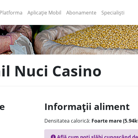
(current)
(current)
Platforma
Aplicație Mobil
Abonamente
Specialiști
il Nuci Casino
le
Informații aliment
Densitatea calorică:
Foarte mare (5.94k
Află cum poți slăbi cunoscând de