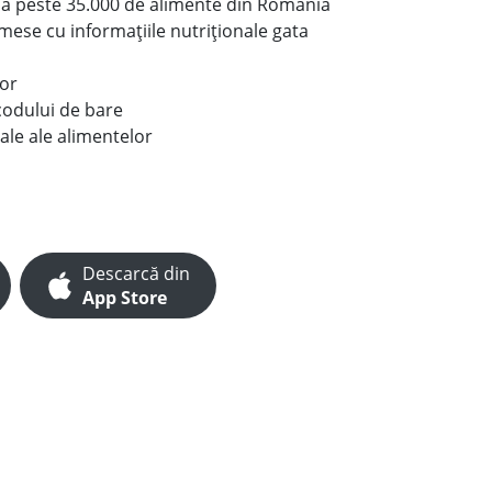
le a peste 35.000 de alimente din România
e mese cu informațiile nutriționale gata
lor
codului de bare
ale ale alimentelor
Descarcă din
App Store