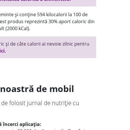
minte și conține 594 kilocalorii la 100 de
st produs reprezintă 30% aport caloric din
lt (2000 kCal).
c și de câte calorii ai nevoie zilnic pentru
ici.
a noastră de mobil
 de folosit jurnal de nutriție cu
 încerci aplicația: