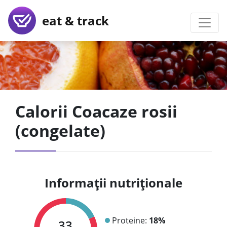
eat & track
Calorii Coacaze rosii
(congelate)
Informații nutriționale
Proteine:
18%
33