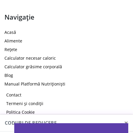
Navigație
Acasă
Alimente
Rețete
Calculator necesar caloric
Calculator grăsime corporală
Blog
Manual Platformă Nutriționiști
Contact
Termeni și condiții
Politica Cookie
Politica de confidențialitate
×
CODURI DE REDUCERE