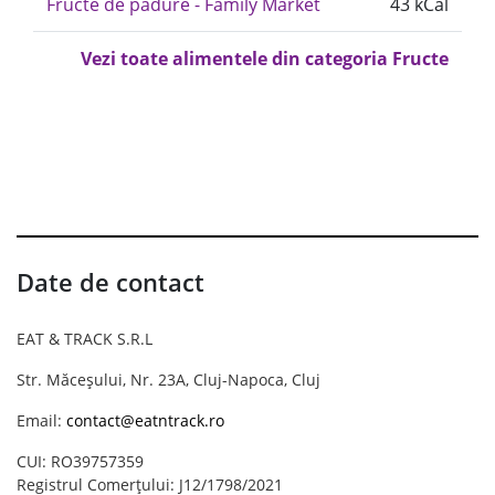
Fructe de pădure - Family Market
43 kCal
Vezi toate alimentele din categoria Fructe
Date de contact
EAT & TRACK S.R.L
Str. Măceșului, Nr. 23A, Cluj-Napoca, Cluj
Email:
contact@eatntrack.ro
CUI: RO39757359
Registrul Comerțului: J12/1798/2021