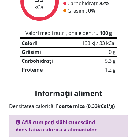
Carbohidrați:
82%
kCal
Grăsimi:
0%
Valori medii nutriționale pentru
100 g
Calorii
138 kj / 33 kCal
Grăsimi
0 g
Carbohidrați
5.3 g
Proteine
1.2 g
Informații aliment
Densitatea calorică:
Foarte mica (0.33kCal/g)
Află cum poți slăbi cunoscând
densitatea calorică a alimentelor