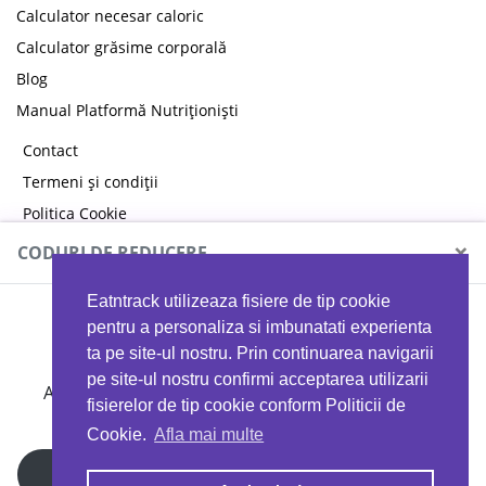
Calculator necesar caloric
Calculator grăsime corporală
Blog
Manual Platformă Nutriționiști
Contact
Termeni și condiții
Politica Cookie
Politica de confidențialitate
×
CODURI DE REDUCERE
Eatntrack utilizeaza fisiere de tip cookie
MYPROTEIN
pentru a personaliza si imbunatati experienta
ta pe site-ul nostru. Prin continuarea navigarii
pe site-ul nostru confirmi acceptarea utilizarii
Ai
40%
reducere la orice comandă folosind codul
fisierelor de tip cookie conform Politicii de
EATTRACK
Cookie.
Afla mai multe
Profită acum