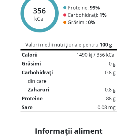
Proteine:
99%
356
Carbohidrați:
1%
kCal
Grăsimi:
0%
Valori medii nutriționale pentru
100 g
Calorii
1490 kj / 356 kCal
Grăsimi
0 g
Carbohidrați
0.8 g
din care
Zaharuri
0.8 g
Proteine
88 g
Sare
0.08 mg
Informații aliment