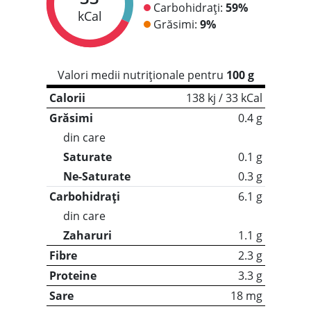
Carbohidrați:
59%
kCal
Grăsimi:
9%
Valori medii nutriționale pentru
100 g
Calorii
138 kj / 33 kCal
Grăsimi
0.4 g
din care
Saturate
0.1 g
Ne-Saturate
0.3 g
Carbohidrați
6.1 g
din care
Zaharuri
1.1 g
Fibre
2.3 g
Proteine
3.3 g
Sare
18 mg