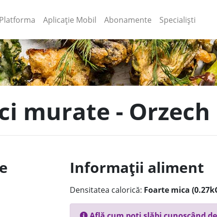
(current)
(current)
Platforma
Aplicație Mobil
Abonamente
Specialiști
rci murate - Orzech
le
Informații aliment
Densitatea calorică:
Foarte mica (0.27k
Află cum poți slăbi cunoscând de