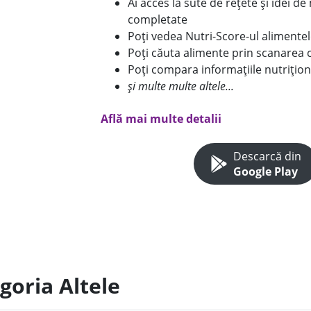
Ai acces la sute de rețete și idei d
completate
Poți vedea Nutri-Score-ul alimente
Poți căuta alimente prin scanarea 
Poți compara informațiile nutrițion
și multe multe altele...
Află mai multe detalii
Descarcă din
Google Play
goria Altele