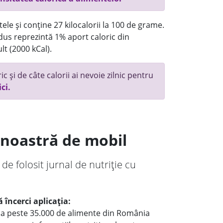
ele și conține 27 kilocalorii la 100 de grame.
us reprezintă 1% aport caloric din
lt (2000 kCal).
c și de câte calorii ai nevoie zilnic pentru
ici.
a noastră de mobil
 de folosit jurnal de nutriție cu
 încerci aplicația:
le a peste 35.000 de alimente din România