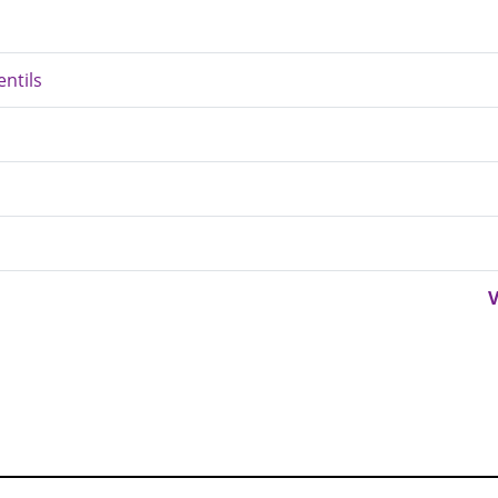
ntils
V