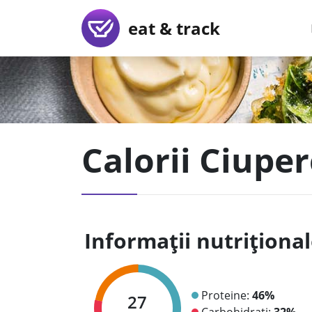
eat & track
Calorii Ciupe
Informații nutriționa
Proteine:
46%
27
Carbohidrați:
32%