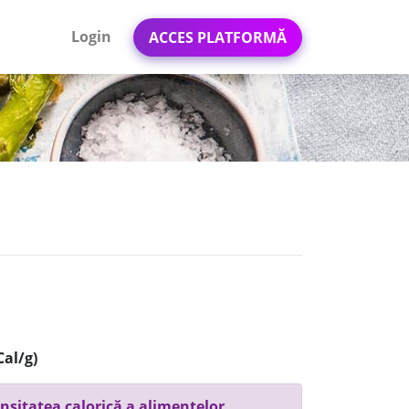
Login
ACCES PLATFORMĂ
Cal/g)
nsitatea calorică a alimentelor