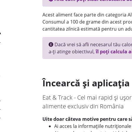
Acest aliment face parte din categoria Alt
Consumul a 100 de grame din acest prod
cantitatea zilnică estimată pentru un adu
Dacă vrei să afli necesarul tău calori
a-ți atinge obiectivul,
îl poți calcula a
Încearcă și aplicați
Eat & Track - Cel mai rapid și ușor
alimente exclusiv din România
Uite doar câteva motive pentru care să
Ai acces la informațiile nutriționa