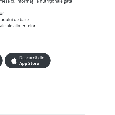
e mese cu informațiile nutriționale gata
lor
codului de bare
ale ale alimentelor
Descarcă din
App Store