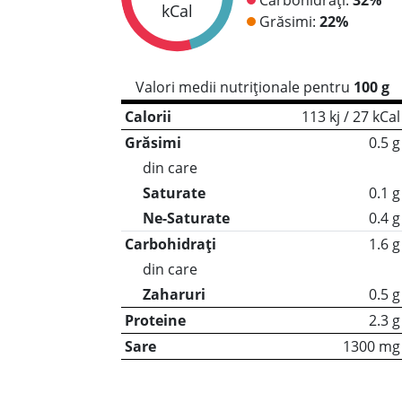
kCal
Grăsimi:
22%
Valori medii nutriționale pentru
100 g
Calorii
113 kj / 27 kCal
Grăsimi
0.5 g
din care
Saturate
0.1 g
Ne-Saturate
0.4 g
Carbohidrați
1.6 g
din care
Zaharuri
0.5 g
Proteine
2.3 g
Sare
1300 mg