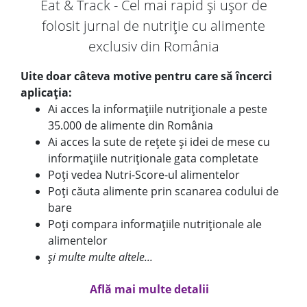
Eat & Track - Cel mai rapid și ușor de
folosit jurnal de nutriție cu alimente
exclusiv din România
Uite doar câteva motive pentru care să încerci
aplicația:
Ai acces la informațiile nutriționale a peste
35.000 de alimente din România
Ai acces la sute de rețete și idei de mese cu
informațiile nutriționale gata completate
Poți vedea Nutri-Score-ul alimentelor
Poți căuta alimente prin scanarea codului de
bare
Poți compara informațiile nutriționale ale
alimentelor
și multe multe altele...
Află mai multe detalii