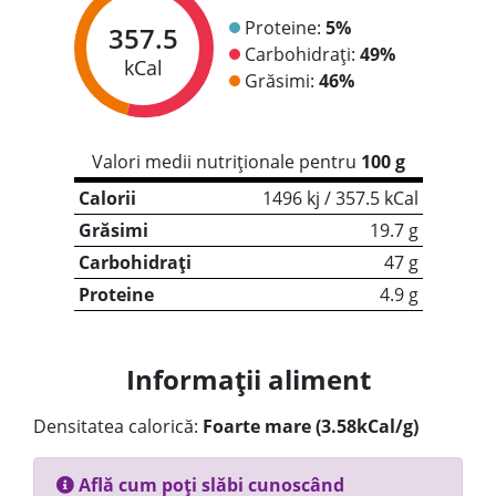
Proteine:
5%
357.5
Carbohidrați:
49%
kCal
Grăsimi:
46%
Valori medii nutriționale pentru
100 g
Calorii
1496 kj / 357.5 kCal
Grăsimi
19.7 g
Carbohidrați
47 g
Proteine
4.9 g
Informații aliment
Densitatea calorică:
Foarte mare (3.58kCal/g)
Află cum poți slăbi cunoscând