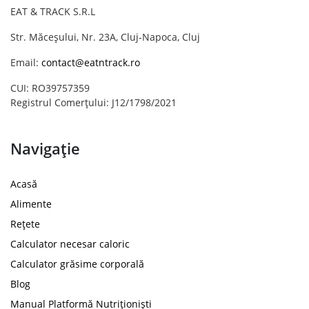
EAT & TRACK S.R.L
Str. Măceșului, Nr. 23A, Cluj-Napoca, Cluj
Email:
contact@eatntrack.ro
CUI: RO39757359
Registrul Comerțului: J12/1798/2021
Navigație
Acasă
Alimente
Rețete
Calculator necesar caloric
Calculator grăsime corporală
Blog
Manual Platformă Nutriționiști