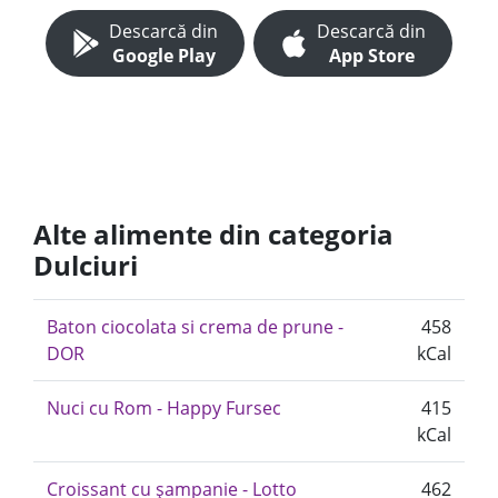
Descarcă din
Descarcă din
Google Play
App Store
Alte alimente din categoria
Dulciuri
Baton ciocolata si crema de prune -
458
DOR
kCal
Nuci cu Rom - Happy Fursec
415
kCal
Croissant cu șampanie - Lotto
462