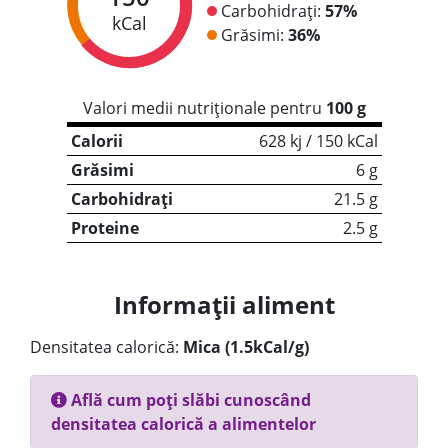
Carbohidrați:
57%
kCal
Grăsimi:
36%
Valori medii nutriționale pentru
100 g
Calorii
628 kj / 150 kCal
Grăsimi
6 g
Carbohidrați
21.5 g
Proteine
2.5 g
Informații aliment
Densitatea calorică:
Mica (1.5kCal/g)
Află cum poți slăbi cunoscând
densitatea calorică a alimentelor