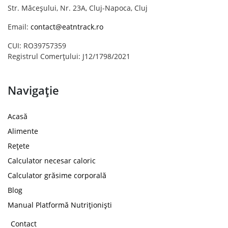
Str. Măceșului, Nr. 23A, Cluj-Napoca, Cluj
Email:
contact@eatntrack.ro
CUI: RO39757359
Registrul Comerțului: J12/1798/2021
Navigație
Acasă
Alimente
Rețete
Calculator necesar caloric
Calculator grăsime corporală
Blog
Manual Platformă Nutriționiști
Contact