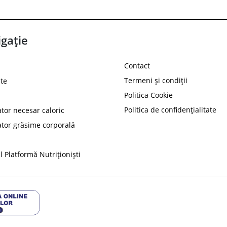
gație
Contact
Termeni și condiții
te
Politica Cookie
Politica de confidențialitate
ator necesar caloric
PROT
ator grăsime corporală
Ai
10%
reducere la
folosind codul
 Platformă Nutriționiști
Profită 