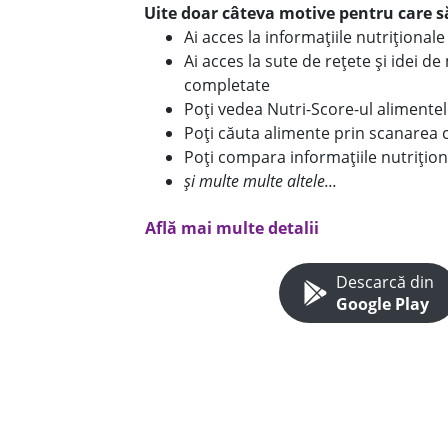
Uite doar câteva motive pentru care să
Ai acces la informațiile nutriționa
Ai acces la sute de rețete și idei d
completate
Poți vedea Nutri-Score-ul alimente
Poți căuta alimente prin scanarea 
Poți compara informațiile nutrițion
și multe multe altele...
Află mai multe detalii
Descarcă din
Google Play