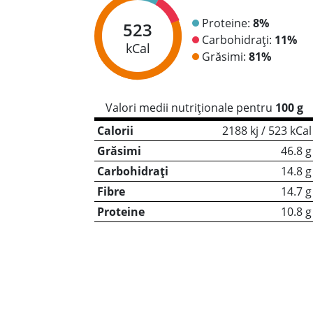
Proteine:
8%
523
Carbohidrați:
11%
kCal
Grăsimi:
81%
Valori medii nutriționale pentru
100 g
Calorii
2188 kj / 523 kCal
Grăsimi
46.8 g
Carbohidrați
14.8 g
Fibre
14.7 g
Proteine
10.8 g