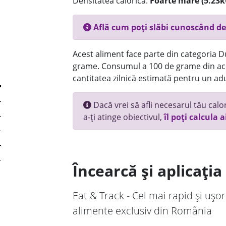
Densitatea calorică:
Foarte mare (5.23k
Află cum poți slăbi cunoscând de
Acest aliment face parte din categoria Dul
grame. Consumul a 100 de grame din ace
cantitatea zilnică estimată pentru un adu
Dacă vrei să afli necesarul tău calori
a-ți atinge obiectivul,
îl poți calcula a
Încearcă și aplicați
Eat & Track - Cel mai rapid și ușor
alimente exclusiv din România