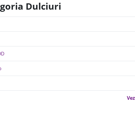
goria Dulciuri
OD
o
Vez