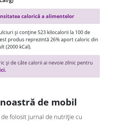
Cal/g)
nsitatea calorică a alimentelor
ciuri și conține 523 kilocalorii la 100 de
st produs reprezintă 26% aport caloric din
lt (2000 kCal).
c și de câte calorii ai nevoie zilnic pentru
ici.
a noastră de mobil
 de folosit jurnal de nutriție cu