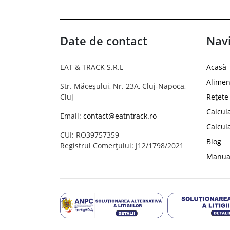
Date de contact
Navi
EAT & TRACK S.R.L
Acasă
Alimen
Str. Măceșului, Nr. 23A, Cluj-Napoca,
Cluj
Rețete
Calcul
Email:
contact@eatntrack.ro
Calcul
CUI: RO39757359
Blog
Registrul Comerțului: J12/1798/2021
Manual