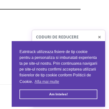
×
CODURI DE REDUCERE
Eatntrack utilizeaza fisiere de tip cookie
O41
MYPROTEIN
pentru a personaliza si imbunatati experienta
ta pe site-ul nostru. Prin continuarea navigarii
 orice comandă
Ai
40%
reducere la orice comandă
pe site-ul nostru confirmi acceptarea utilizarii
EATNTRACK
folosind codul
EATTRACK
fisierelor de tip cookie conform Politicii de
Cookie.
Afla mai multe
acum
Profită acum
Am Inteles!
Copyright © 2026 EAT & TRACK S.R.L