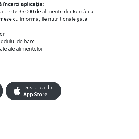
 încerci aplicația:
le a peste 35.000 de alimente din România
e mese cu informațiile nutriționale gata
lor
codului de bare
ale ale alimentelor
Descarcă din
App Store