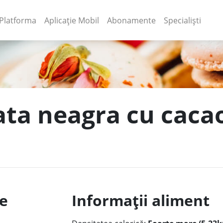
(current)
(current)
Platforma
Aplicație Mobil
Abonamente
Specialiști
ata neagra cu cacao
le
Informații aliment