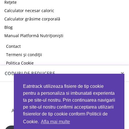
Rețete
Calculator necesar caloric
Calculator grăsime corporală
Blog
Manual Platformă Nutriționiști
Contact
Termeni și condiții
Politica Cookie
Politica de confidențialitate
×
CODURI DE REDUCERE
Eatntrack utilizeaza fisiere de tip cookie
MYPROTEIN
pentru a personaliza si imbunatati experienta
ta pe site-ul nostru. Prin continuarea navigarii
pe site-ul nostru confirmi acceptarea utilizarii
Ai
40%
reducere la orice comandă folosind codul
fisierelor de tip cookie conform Politicii de
EATTRACK
Cookie.
Afla mai multe