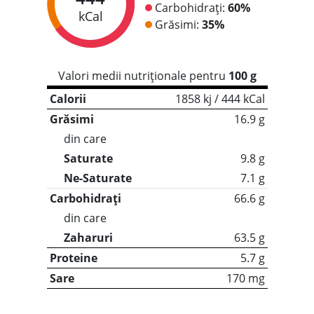
Carbohidrați:
60%
kCal
Grăsimi:
35%
Valori medii nutriționale pentru
100 g
Calorii
1858 kj / 444 kCal
Grăsimi
16.9 g
din care
Saturate
9.8 g
Ne-Saturate
7.1 g
Carbohidrați
66.6 g
din care
Zaharuri
63.5 g
Proteine
5.7 g
Sare
170 mg