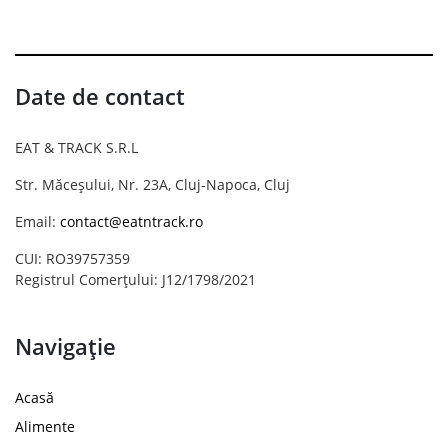
Date de contact
EAT & TRACK S.R.L
Str. Măceșului, Nr. 23A, Cluj-Napoca, Cluj
Email:
contact@eatntrack.ro
CUI: RO39757359
Registrul Comerțului: J12/1798/2021
Navigație
Acasă
Alimente