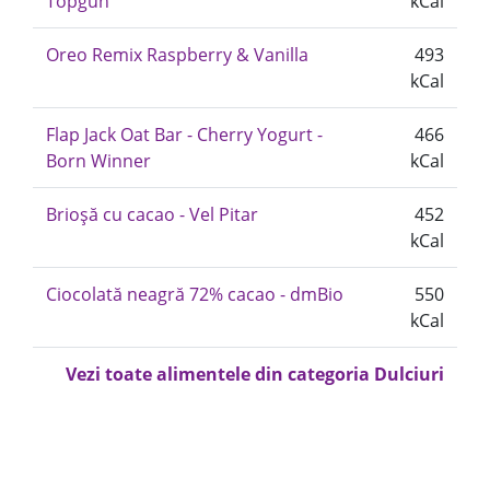
Topgun
kCal
Oreo Remix Raspberry & Vanilla
493
kCal
Flap Jack Oat Bar - Cherry Yogurt -
466
Born Winner
kCal
Brioșă cu cacao - Vel Pitar
452
kCal
Ciocolată neagră 72% cacao - dmBio
550
kCal
Vezi toate alimentele din categoria Dulciuri