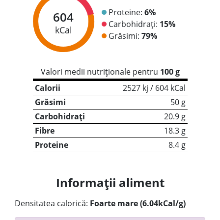
Proteine:
6%
604
Carbohidrați:
15%
kCal
Grăsimi:
79%
Valori medii nutriționale pentru
100 g
Calorii
2527 kj / 604 kCal
Grăsimi
50 g
Carbohidrați
20.9 g
Fibre
18.3 g
Proteine
8.4 g
Informații aliment
Densitatea calorică:
Foarte mare (6.04kCal/g)