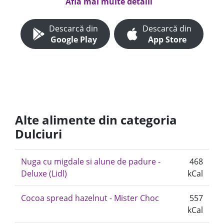
Află mai multe detalii
Descarcă din
Descarcă din
Google Play
App Store
Alte alimente din categoria
Dulciuri
Nuga cu migdale si alune de padure -
468
Deluxe (Lidl)
kCal
Cocoa spread hazelnut - Mister Choc
557
kCal