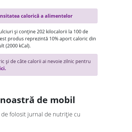
nsitatea calorică a alimentelor
ciuri și conține 202 kilocalorii la 100 de
st produs reprezintă 10% aport caloric din
lt (2000 kCal).
c și de câte calorii ai nevoie zilnic pentru
ici.
a noastră de mobil
 de folosit jurnal de nutriție cu