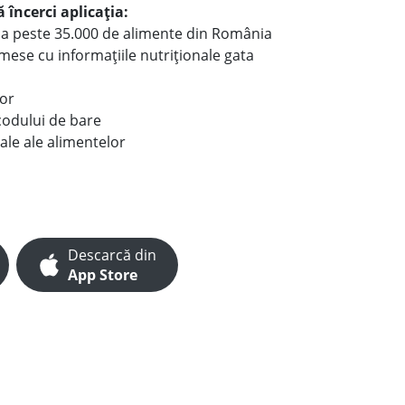
 încerci aplicația:
le a peste 35.000 de alimente din România
e mese cu informațiile nutriționale gata
lor
codului de bare
ale ale alimentelor
Descarcă din
App Store