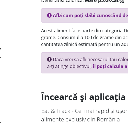
Densitatea calorică:
Mare (2.02kCal/g)
Află cum poți slăbi cunoscând de
Acest aliment face parte din categoria Dul
grame. Consumul a 100 de grame din ace
cantitatea zilnică estimată pentru un adu
Dacă vrei să afli necesarul tău calori
a-ți atinge obiectivul,
îl poți calcula a
Încearcă și aplicați
Eat & Track - Cel mai rapid și ușor
alimente exclusiv din România