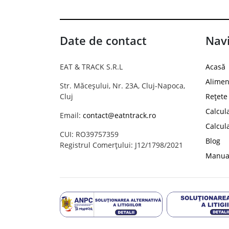
Date de contact
Navi
EAT & TRACK S.R.L
Acasă
Alimen
Str. Măceșului, Nr. 23A, Cluj-Napoca,
Cluj
Rețete
Calcul
Email:
contact@eatntrack.ro
Calcul
CUI: RO39757359
Blog
Registrul Comerțului: J12/1798/2021
Manual