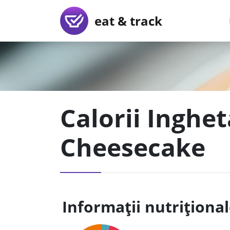
eat & track
Calorii Inghe
Cheesecake
Informații nutriționa