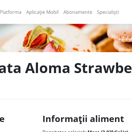
(current)
(current)
Platforma
Aplicație Mobil
Abonamente
Specialiști
tata Aloma Strawbe
le
Informații aliment