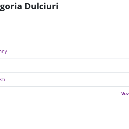
goria Dulciuri
enny
sti
Vez