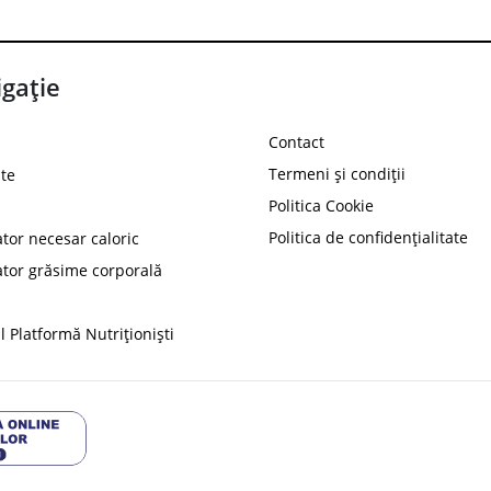
gație
Contact
Termeni și condiții
te
Politica Cookie
Politica de confidențialitate
ator necesar caloric
PROT
ator grăsime corporală
Ai
10%
reducere la
folosind codul
 Platformă Nutriționiști
Profită 