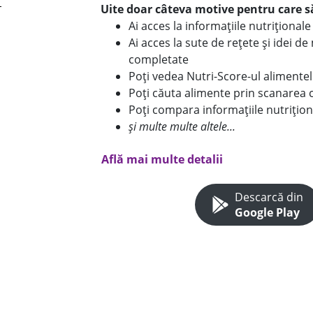
Uite doar câteva motive pentru care să
Ai acces la informațiile nutriționa
Ai acces la sute de rețete și idei d
completate
Poți vedea Nutri-Score-ul alimente
Poți căuta alimente prin scanarea 
Poți compara informațiile nutrițion
și multe multe altele...
Află mai multe detalii
Descarcă din
Google Play