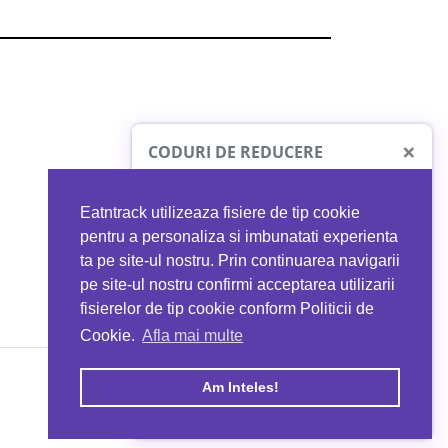
×
CODURI DE REDUCERE
Eatntrack utilizeaza fisiere de tip cookie
O41
MYPROTEIN
pentru a personaliza si imbunatati experienta
ta pe site-ul nostru. Prin continuarea navigarii
 orice comandă
Ai
40%
reducere la orice comandă
pe site-ul nostru confirmi acceptarea utilizarii
EATNTRACK
folosind codul
EATTRACK
fisierelor de tip cookie conform Politicii de
Cookie.
Afla mai multe
acum
Profită acum
Am Inteles!
Copyright © 2026 EAT & TRACK S.R.L