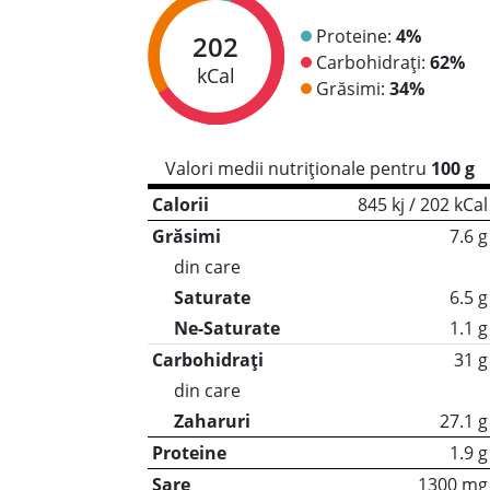
Proteine:
4%
202
Carbohidrați:
62%
kCal
Grăsimi:
34%
Valori medii nutriționale pentru
100 g
Calorii
845 kj / 202 kCal
Grăsimi
7.6 g
din care
Saturate
6.5 g
Ne-Saturate
1.1 g
Carbohidrați
31 g
din care
Zaharuri
27.1 g
Proteine
1.9 g
Sare
1300 mg