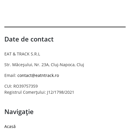
Date de contact
EAT & TRACK S.R.L
Str. Măceșului, Nr. 23A, Cluj-Napoca, Cluj
Email:
contact@eatntrack.ro
CUI: RO39757359
Registrul Comerțului: J12/1798/2021
Navigație
Acasă