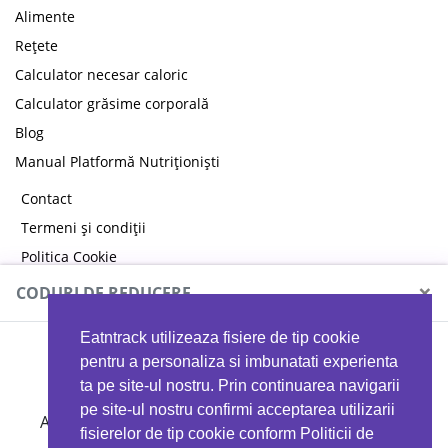
Alimente
Rețete
Calculator necesar caloric
Calculator grăsime corporală
Blog
Manual Platformă Nutriționiști
Contact
Termeni și condiții
Politica Cookie
Politica de confidențialitate
×
CODURI DE REDUCERE
Eatntrack utilizeaza fisiere de tip cookie
MYPROTEIN
pentru a personaliza si imbunatati experienta
ta pe site-ul nostru. Prin continuarea navigarii
pe site-ul nostru confirmi acceptarea utilizarii
Ai
40%
reducere la orice comandă folosind codul
fisierelor de tip cookie conform Politicii de
EATTRACK