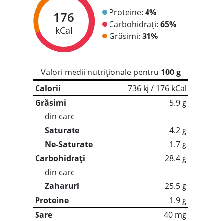
Proteine:
4%
176
Carbohidrați:
65%
kCal
Grăsimi:
31%
Valori medii nutriționale pentru
100 g
Calorii
736 kj / 176 kCal
Grăsimi
5.9 g
din care
Saturate
4.2 g
Ne-Saturate
1.7 g
Carbohidrați
28.4 g
din care
Zaharuri
25.5 g
Proteine
1.9 g
Sare
40 mg