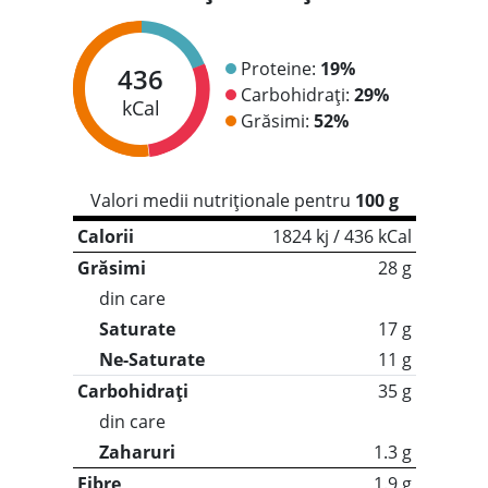
Proteine:
19%
436
Carbohidrați:
29%
kCal
Grăsimi:
52%
Valori medii nutriționale pentru
100 g
Calorii
1824 kj / 436 kCal
Grăsimi
28 g
din care
Saturate
17 g
Ne-Saturate
11 g
Carbohidrați
35 g
din care
Zaharuri
1.3 g
Fibre
1.9 g