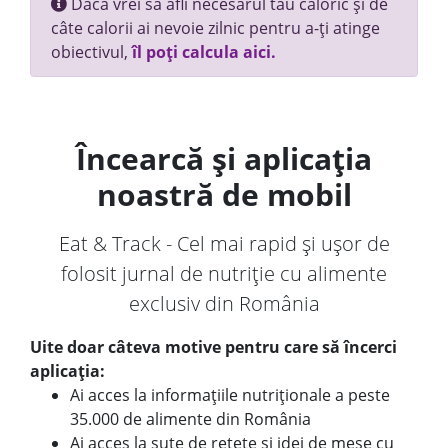
Dacă vrei să afli necesarul tău caloric și de
câte calorii ai nevoie zilnic pentru a-ți atinge
obiectivul,
îl poți calcula aici.
Încearcă și aplicația
noastră de mobil
Eat & Track - Cel mai rapid și ușor de
folosit jurnal de nutriție cu alimente
exclusiv din România
Uite doar câteva motive pentru care să încerci
aplicația:
Ai acces la informațiile nutriționale a peste
35.000 de alimente din România
Ai acces la sute de rețete și idei de mese cu