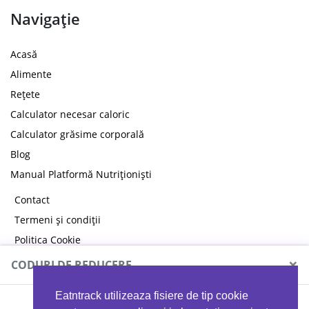
Navigație
Acasă
Alimente
Rețete
Calculator necesar caloric
Calculator grăsime corporală
Blog
Manual Platformă Nutriționiști
Contact
Termeni și condiții
Politica Cookie
Politica de confidențialitate
×
CODURI DE REDUCERE
Eatntrack utilizeaza fisiere de tip cookie