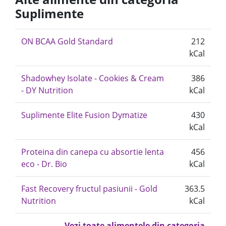
Suplimente
ON BCAA Gold Standard
212
kCal
Shadowhey Isolate - Cookies & Cream
386
- DY Nutrition
kCal
Suplimente Elite Fusion Dymatize
430
kCal
Proteina din canepa cu absortie lenta
456
eco - Dr. Bio
kCal
Fast Recovery fructul pasiunii - Gold
363.5
Nutrition
kCal
Vezi toate alimentele din categoria