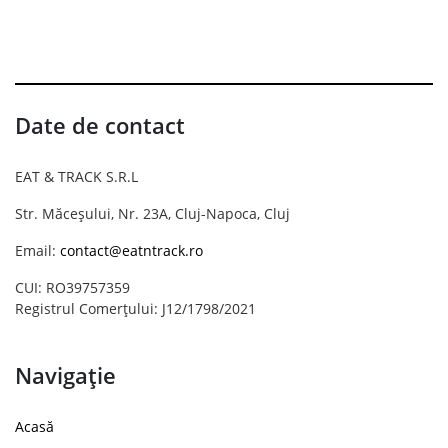
Date de contact
EAT & TRACK S.R.L
Str. Măceșului, Nr. 23A, Cluj-Napoca, Cluj
Email:
contact@eatntrack.ro
CUI: RO39757359
Registrul Comerțului: J12/1798/2021
Navigație
Acasă