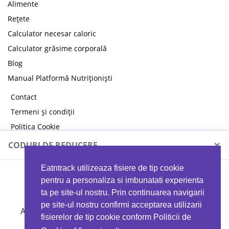
Alimente
Rețete
Calculator necesar caloric
Calculator grăsime corporală
Blog
Manual Platformă Nutriționiști
Contact
Termeni și condiții
Politica Cookie
Politica de confidențialitate
×
CODURI DE REDUCERE
Eatntrack utilizeaza fisiere de tip cookie
MYPROTEIN
pentru a personaliza si imbunatati experienta
ta pe site-ul nostru. Prin continuarea navigarii
pe site-ul nostru confirmi acceptarea utilizarii
Ai
40%
reducere la orice comandă folosind codul
fisierelor de tip cookie conform Politicii de
EATTRACK