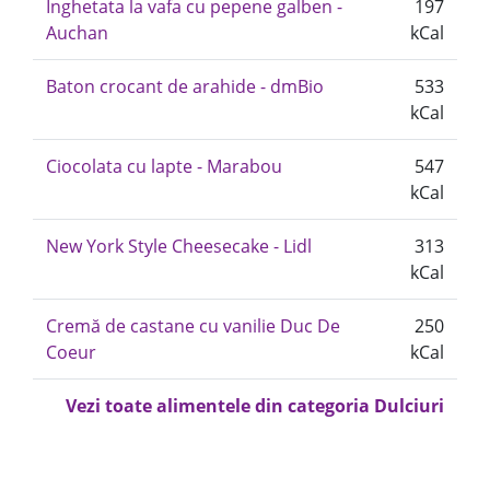
Inghetata la vafa cu pepene galben -
197
Auchan
kCal
Baton crocant de arahide - dmBio
533
kCal
Ciocolata cu lapte - Marabou
547
kCal
New York Style Cheesecake - Lidl
313
kCal
Cremă de castane cu vanilie Duc De
250
Coeur
kCal
Vezi toate alimentele din categoria Dulciuri