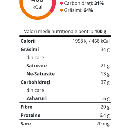
Carbohidrați:
31%
kCal
Grăsimi:
64%
Valori medii nutriționale pentru
100 g
Calorii
1958 kj / 468 kCal
Grăsimi
34 g
din care
Saturate
21 g
Ne-Saturate
13 g
Carbohidrați
37 g
din care
Zaharuri
1.6 g
Fibre
20 g
Proteine
6.4 g
Sare
20 mg