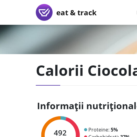
eat & track
Calorii Cioco
Informații nutriționa
Proteine:
5%
492
Carbohidrați:
37%