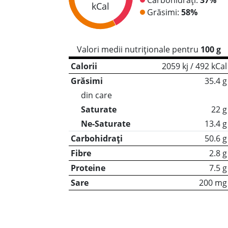
kCal
Grăsimi:
58%
Valori medii nutriționale pentru
100 g
Calorii
2059 kj / 492 kCal
Grăsimi
35.4 g
din care
Saturate
22 g
Ne-Saturate
13.4 g
Carbohidrați
50.6 g
Fibre
2.8 g
Proteine
7.5 g
Sare
200 mg