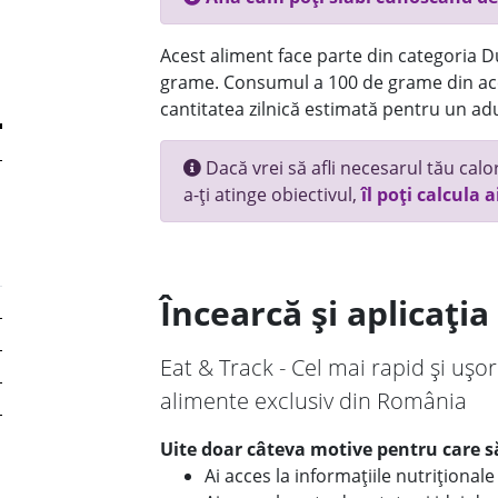
Acest aliment face parte din categoria Dul
grame. Consumul a 100 de grame din ace
cantitatea zilnică estimată pentru un adu
Dacă vrei să afli necesarul tău calori
a-ți atinge obiectivul,
îl poți calcula a
Încearcă și aplicați
Eat & Track - Cel mai rapid și ușor
alimente exclusiv din România
Uite doar câteva motive pentru care să
Ai acces la informațiile nutriționa