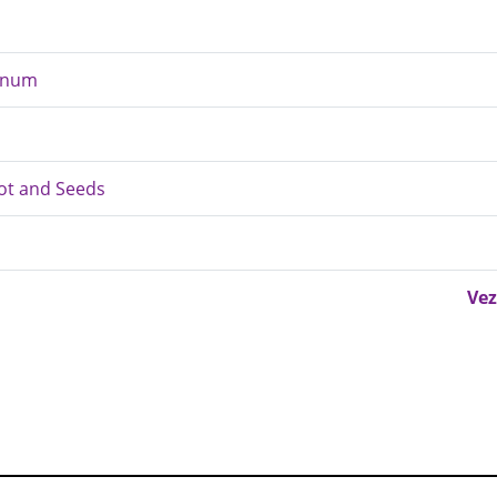
agnum
ot and Seeds
Vez