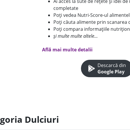
Ai acces la sute de rețete și idei d
completate
Poți vedea Nutri-Score-ul alimente
Poți căuta alimente prin scanarea 
Poți compara informațiile nutrițion
și multe multe altele...
Află mai multe detalii
Descarcă din
Google Play
goria Dulciuri