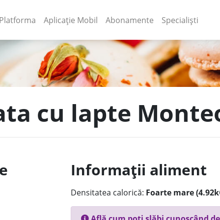
(current)
(current)
Platforma
Aplicație Mobil
Abonamente
Specialiști
lata cu lapte Monte
le
Informații aliment
Densitatea calorică:
Foarte mare (4.92k
Află cum poți slăbi cunoscând de