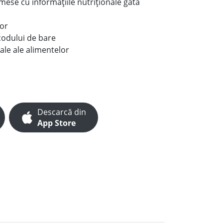
e mese cu informațiile nutriționale gata
lor
codului de bare
ale ale alimentelor
Descarcă din
App Store