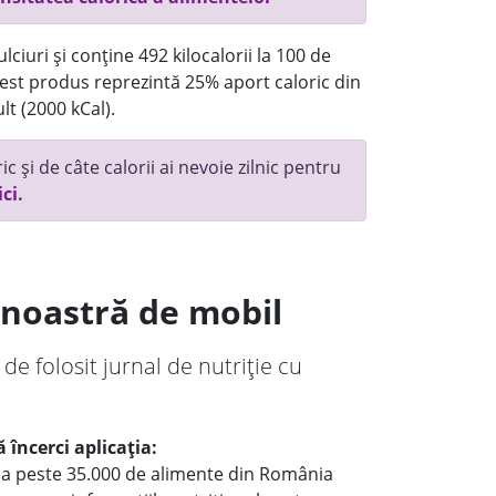
ciuri și conține 492 kilocalorii la 100 de
st produs reprezintă 25% aport caloric din
lt (2000 kCal).
c și de câte calorii ai nevoie zilnic pentru
ici.
a noastră de mobil
 de folosit jurnal de nutriție cu
 încerci aplicația:
le a peste 35.000 de alimente din România