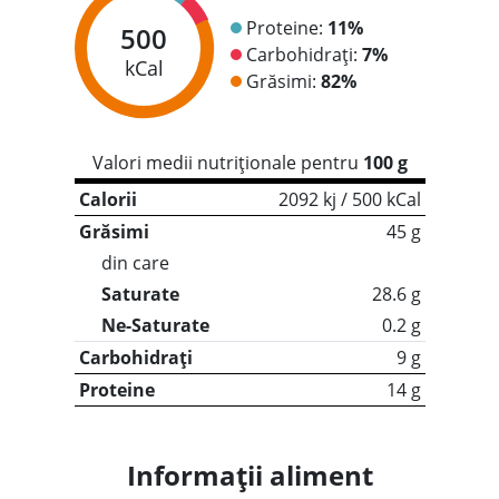
Proteine:
11%
500
Carbohidrați:
7%
kCal
Grăsimi:
82%
Valori medii nutriționale pentru
100 g
Calorii
2092 kj / 500 kCal
Grăsimi
45 g
din care
Saturate
28.6 g
Ne-Saturate
0.2 g
Carbohidrați
9 g
Proteine
14 g
Informații aliment