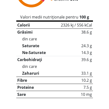
Valori medii nutriționale pentru
100 g
Calorii
2326 kj / 556 kCal
Grăsimi
38.6 g
din care
Saturate
24.3 g
Ne-Saturate
14.3 g
Carbohidrați
39.6 g
din care
Zaharuri
33.1 g
Fibre
10.2 g
Proteine
7.5 g
Sare
10 mg