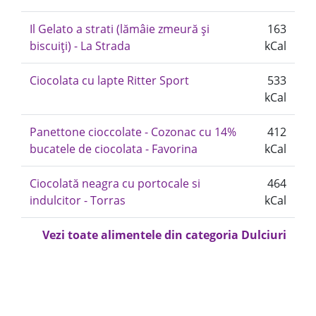
Il Gelato a strati (lămâie zmeură și
163
biscuiți) - La Strada
kCal
Ciocolata cu lapte Ritter Sport
533
kCal
Panettone cioccolate - Cozonac cu 14%
412
bucatele de ciocolata - Favorina
kCal
Ciocolată neagra cu portocale si
464
indulcitor - Torras
kCal
Vezi toate alimentele din categoria Dulciuri