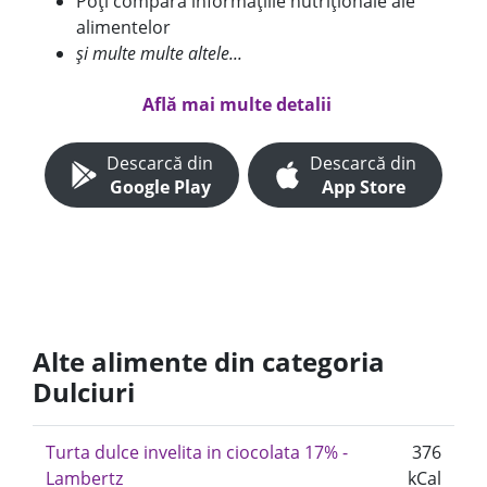
Poți compara informațiile nutriționale ale
alimentelor
și multe multe altele...
Află mai multe detalii
Descarcă din
Descarcă din
Google Play
App Store
Alte alimente din categoria
Dulciuri
Turta dulce invelita in ciocolata 17% -
376
Lambertz
kCal