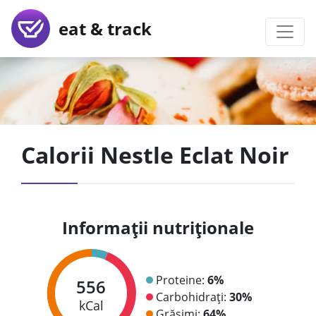
eat & track
Calorii Nestle Eclat Noir
Informații nutriționale
Proteine:
6%
556
Carbohidrați:
30%
kCal
Grăsimi:
64%