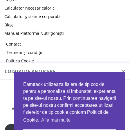
Calculator necesar caloric
Calculator grăsime corporală
Blog
Manual Platformă Nutriționiști
Contact
Termeni și condiții
Politica Cookie
Politica de confidențialitate
×
CODURI DE REDUCERE
Eatntrack utilizeaza fisiere de tip cookie
MYPROTEIN
pentru a personaliza si imbunatati experienta
ta pe site-ul nostru. Prin continuarea navigarii
pe site-ul nostru confirmi acceptarea utilizarii
Ai
40%
reducere la orice comandă folosind codul
fisierelor de tip cookie conform Politicii de
EATTRACK
Cookie.
Afla mai multe