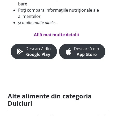
bare
Poți compara informațiile nutriționale ale
alimentelor
și multe multe altele...
Află mai multe detalii
Descarcă din
Descarcă din
Google Play
App Store
Alte alimente din categoria
Dulciuri