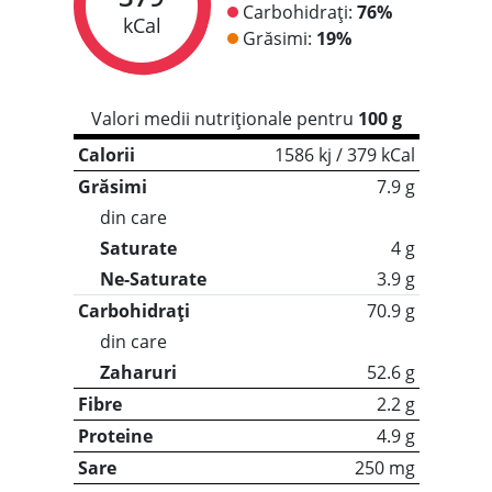
Carbohidrați:
76%
kCal
Grăsimi:
19%
Valori medii nutriționale pentru
100 g
Calorii
1586 kj / 379 kCal
Grăsimi
7.9 g
din care
Saturate
4 g
Ne-Saturate
3.9 g
Carbohidrați
70.9 g
din care
Zaharuri
52.6 g
Fibre
2.2 g
Proteine
4.9 g
Sare
250 mg