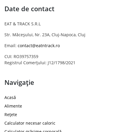
Date de contact
EAT & TRACK S.R.L
Str. Măceșului, Nr. 23A, Cluj-Napoca, Cluj
Email:
contact@eatntrack.ro
CUI: RO39757359
Registrul Comerțului: J12/1798/2021
Navigație
Acasă
Alimente
Rețete
Calculator necesar caloric
Calculator grăsime corporală