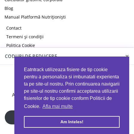
Blog
Manual Platformă Nutriționiști
Contact
Termeni și condiții
Politica Cookie
Politica de confidențialitate
×
CODURI DE REDUCERE
Eatntrack utilizeaza fisiere de tip cookie
MYPROTEIN
pentru a personaliza si imbunatati experienta
ta pe site-ul nostru. Prin continuarea navigarii
pe site-ul nostru confirmi acceptarea utilizarii
Ai
40%
reducere la orice comandă folosind codul
fisierelor de tip cookie conform Politicii de
EATTRACK
Cookie.
Afla mai multe
Profită acum
Am Inteles!
Copyright © 2026 EAT & TRACK S.R.L