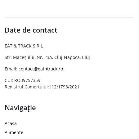
Date de contact
EAT & TRACK S.R.L
Str. Măceșului, Nr. 23A, Cluj-Napoca, Cluj
Email:
contact@eatntrack.ro
CUI: RO39757359
Registrul Comerțului: J12/1798/2021
Navigație
Acasă
Alimente