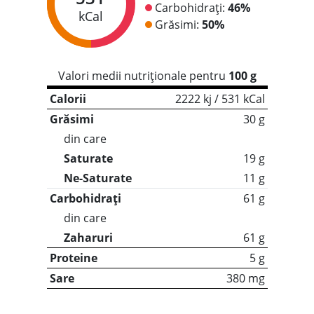
Carbohidrați:
46%
kCal
Grăsimi:
50%
Valori medii nutriționale pentru
100 g
Calorii
2222 kj / 531 kCal
Grăsimi
30 g
din care
Saturate
19 g
Ne-Saturate
11 g
Carbohidrați
61 g
din care
Zaharuri
61 g
Proteine
5 g
Sare
380 mg