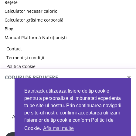
Rețete
Calculator necesar caloric
Calculator grăsime corporală
Blog
Manual Platformă Nutriționiști
Contact
Termeni și condiții
Politica Cookie
Politica de confidențialitate
×
CODURI DE REDUCERE
Eatntrack utilizeaza fisiere de tip cookie
MYPROTEIN
pentru a personaliza si imbunatati experienta
ta pe site-ul nostru. Prin continuarea navigarii
pe site-ul nostru confirmi acceptarea utilizarii
Ai
40%
reducere la orice comandă folosind codul
fisierelor de tip cookie conform Politicii de
EATTRACK
Cookie.
Afla mai multe