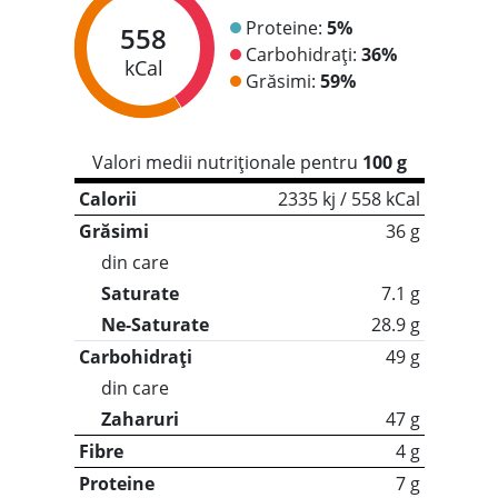
Proteine:
5%
558
Carbohidrați:
36%
kCal
Grăsimi:
59%
Valori medii nutriționale pentru
100 g
Calorii
2335 kj / 558 kCal
Grăsimi
36 g
din care
Saturate
7.1 g
Ne-Saturate
28.9 g
Carbohidrați
49 g
din care
Zaharuri
47 g
Fibre
4 g
Proteine
7 g