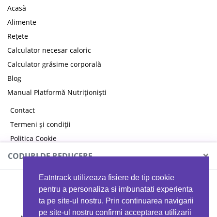
Acasă
Alimente
Rețete
Calculator necesar caloric
Calculator grăsime corporală
Blog
Manual Platformă Nutriționiști
Contact
Termeni și condiții
Politica Cookie
Politica de confidențialitate
×
CODURI DE REDUCERE
Eatntrack utilizeaza fisiere de tip cookie
MYPROTEIN
pentru a personaliza si imbunatati experienta
ta pe site-ul nostru. Prin continuarea navigarii
pe site-ul nostru confirmi acceptarea utilizarii