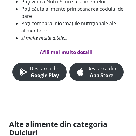
Poți vedea Nutri-Score-ul alimentelor
Poți căuta alimente prin scanarea codului de
bare
Poți compara informațiile nutriționale ale
alimentelor
și multe multe altele...
Află mai multe detalii
Descarcă din
Descarcă din
Google Play
App Store
Alte alimente din categoria
Dulciuri