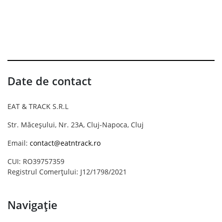
Date de contact
EAT & TRACK S.R.L
Str. Măceșului, Nr. 23A, Cluj-Napoca, Cluj
Email:
contact@eatntrack.ro
CUI: RO39757359
Registrul Comerțului: J12/1798/2021
Navigație