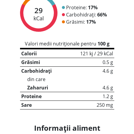
Proteine:
17%
29
Carbohidrați:
66%
kCal
Grăsimi:
17%
Valori medii nutriționale pentru
100 g
Calorii
121 kj / 29 kCal
Grăsimi
0.5 g
Carbohidrați
4.6 g
din care
Zaharuri
4.6 g
Proteine
1.2 g
Sare
250 mg
Informații aliment