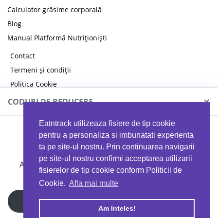
Calculator grăsime corporală
Blog
Manual Platformă Nutriționiști
Contact
Termeni și condiții
Politica Cookie
Politica de confidențialitate
×
CODURI DE REDUCERE
Eatntrack utilizeaza fisiere de tip cookie
MYPROTEIN
pentru a personaliza si imbunatati experienta
ta pe site-ul nostru. Prin continuarea navigarii
pe site-ul nostru confirmi acceptarea utilizarii
Ai
40%
reducere la orice comandă folosind codul
fisierelor de tip cookie conform Politicii de
EATTRACK
Cookie.
Afla mai multe
Profită acum
Am Inteles!
Copyright © 2026 EAT & TRACK S.R.L