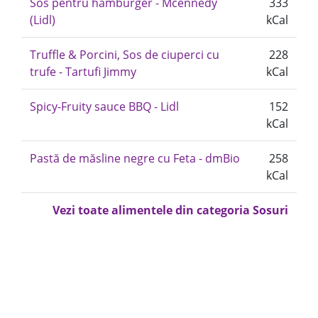
Sos pentru hamburger - Mcennedy
333
(Lidl)
kCal
Truffle & Porcini, Sos de ciuperci cu
228
trufe - Tartufi Jimmy
kCal
Spicy-Fruity sauce BBQ - Lidl
152
kCal
Pastă de măsline negre cu Feta - dmBio
258
kCal
Vezi toate alimentele din categoria Sosuri