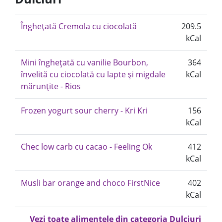
Înghețată Cremola cu ciocolată
209.5
kCal
Mini înghețată cu vanilie Bourbon,
364
învelită cu ciocolată cu lapte și migdale
kCal
mărunțite - Rios
Frozen yogurt sour cherry - Kri Kri
156
kCal
Chec low carb cu cacao - Feeling Ok
412
kCal
Musli bar orange and choco FirstNice
402
kCal
Vezi toate alimentele din categoria Dulciuri