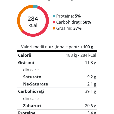
Proteine:
5%
284
Carbohidrați:
58%
kCal
Grăsimi:
37%
Valori medii nutriționale pentru
100 g
Calorii
1188 kj / 284 kCal
Grăsimi
11.3 g
din care
Saturate
9.2 g
Ne-Saturate
2.1 g
Carbohidrați
39.1 g
din care
Zaharuri
20.6 g
Proteine
3.4 g