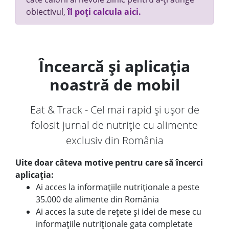
obiectivul,
îl poți calcula aici.
Încearcă și aplicația
noastră de mobil
Eat & Track - Cel mai rapid și ușor de
folosit jurnal de nutriție cu alimente
exclusiv din România
Uite doar câteva motive pentru care să încerci
aplicația:
Ai acces la informațiile nutriționale a peste
35.000 de alimente din România
Ai acces la sute de rețete și idei de mese cu
informațiile nutriționale gata completate