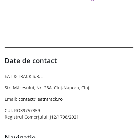
Date de contact
EAT & TRACK S.R.L
Str. Măceșului, Nr. 23A, Cluj-Napoca, Cluj
Email:
contact@eatntrack.ro
CUI: RO39757359
Registrul Comerțului: J12/1798/2021
Navigație