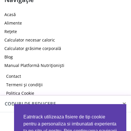
Acasă
Alimente
Rețete
Calculator necesar caloric
Calculator grăsime corporală
Blog
Manual Platformă Nutriționiști
Contact
Termeni și condiții
Politica Cookie
Politica de confidențialitate
×
CODURI DE REDUCERE
Eatntrack utilizeaza fisiere de tip cookie
MYPROTEIN
pentru a personaliza si imbunatati experienta
ta pe site-ul nostru. Prin continuarea navigarii