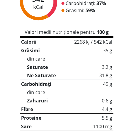
Carbohidrați:
37%
kCal
Grăsimi:
59%
Valori medii nutriționale pentru
100 g
Calorii
2268 kj / 542 kCal
Grăsimi
35 g
din care
Saturate
3.2 g
Ne-Saturate
31.8 g
Carbohidrați
49 g
din care
Zaharuri
0.6 g
Fibre
4.4 g
Proteine
5.5 g
Sare
1100 mg