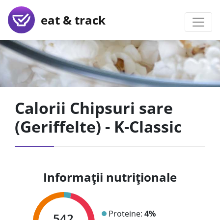
eat & track
Calorii Chipsuri sare
(Geriffelte) - K-Classic
Informații nutriționale
Proteine:
4%
542