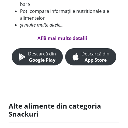
bare
Poți compara informațiile nutriționale ale
alimentelor
și multe multe altele...
Află mai multe detalii
Descarcă din
Descarcă din
Google Play
App Store
Alte alimente din categoria
Snackuri