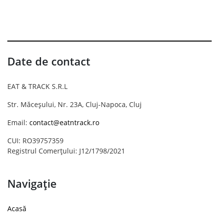
Date de contact
EAT & TRACK S.R.L
Str. Măceșului, Nr. 23A, Cluj-Napoca, Cluj
Email:
contact@eatntrack.ro
CUI: RO39757359
Registrul Comerțului: J12/1798/2021
Navigație
Acasă