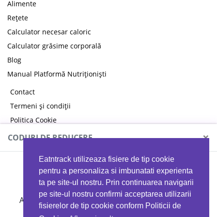
Alimente
Rețete
Calculator necesar caloric
Calculator grăsime corporală
Blog
Manual Platformă Nutriționiști
Contact
Termeni și condiții
Politica Cookie
Politica de confidențialitate
×
CODURI DE REDUCERE
Eatntrack utilizeaza fisiere de tip cookie
MYPROTEIN
pentru a personaliza si imbunatati experienta
ta pe site-ul nostru. Prin continuarea navigarii
pe site-ul nostru confirmi acceptarea utilizarii
Ai
40%
reducere la orice comandă folosind codul
fisierelor de tip cookie conform Politicii de
EATTRACK