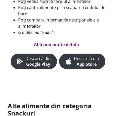
Poți vedea Nutri-Score-ul alimentelor
Poți căuta alimente prin scanarea codului de
bare
Poți compara informațiile nutriționale ale
alimentelor
și multe multe altele...
Află mai multe detalii
Descarcă din
Descarcă din
Google Play
App Store
Alte alimente din categoria
Snackuri