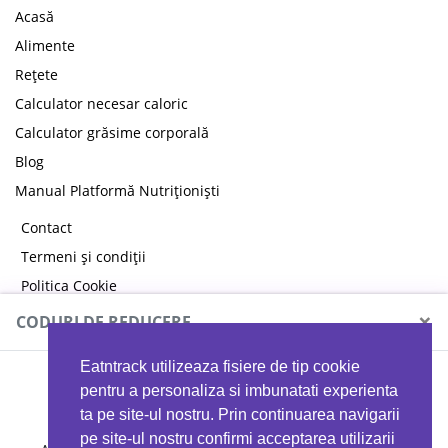
Acasă
Alimente
Rețete
Calculator necesar caloric
Calculator grăsime corporală
Blog
Manual Platformă Nutriționiști
Contact
Termeni și condiții
Politica Cookie
Politica de confidențialitate
×
CODURI DE REDUCERE
Eatntrack utilizeaza fisiere de tip cookie
MYPROTEIN
pentru a personaliza si imbunatati experienta
ta pe site-ul nostru. Prin continuarea navigarii
pe site-ul nostru confirmi acceptarea utilizarii