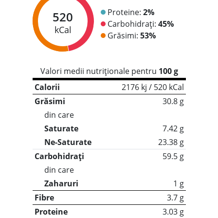
Proteine:
2%
520
Carbohidrați:
45%
kCal
Grăsimi:
53%
Valori medii nutriționale pentru
100 g
Calorii
2176 kj / 520 kCal
Grăsimi
30.8 g
din care
Saturate
7.42 g
Ne-Saturate
23.38 g
Carbohidrați
59.5 g
din care
Zaharuri
1 g
Fibre
3.7 g
Proteine
3.03 g