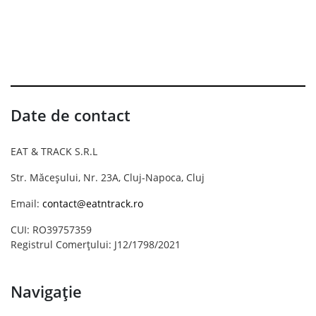
Date de contact
EAT & TRACK S.R.L
Str. Măceșului, Nr. 23A, Cluj-Napoca, Cluj
Email:
contact@eatntrack.ro
CUI: RO39757359
Registrul Comerțului: J12/1798/2021
Navigație