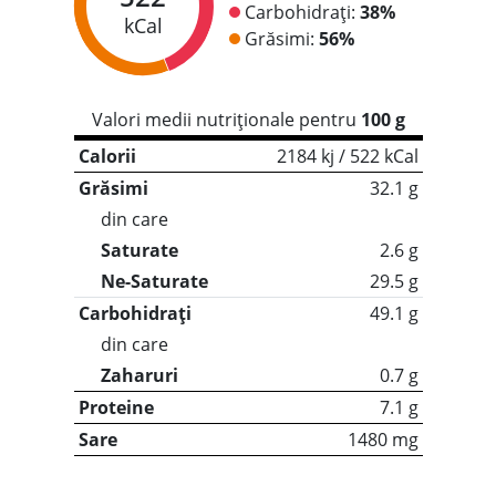
Carbohidrați:
38%
kCal
Grăsimi:
56%
Valori medii nutriționale pentru
100 g
Calorii
2184 kj / 522 kCal
Grăsimi
32.1 g
din care
Saturate
2.6 g
Ne-Saturate
29.5 g
Carbohidrați
49.1 g
din care
Zaharuri
0.7 g
Proteine
7.1 g
Sare
1480 mg