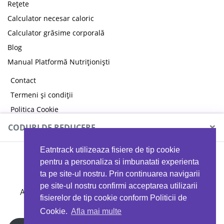
Rețete
Calculator necesar caloric
Calculator grăsime corporală
Blog
Manual Platformă Nutriționiști
Contact
Termeni și condiții
Politica Cookie
Politica de confidențialitate
×
CODURI DE REDUCERE
Eatntrack utilizeaza fisiere de tip cookie
MYPROTEIN
pentru a personaliza si imbunatati experienta
ta pe site-ul nostru. Prin continuarea navigarii
pe site-ul nostru confirmi acceptarea utilizarii
Ai
40%
reducere la orice comandă folosind codul
fisierelor de tip cookie conform Politicii de
EATTRACK
Cookie.
Afla mai multe