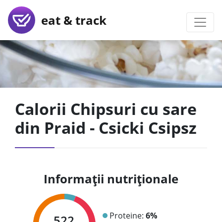
eat & track
Calorii Chipsuri cu sare
din Praid - Csicki Csipsz
Informații nutriționale
Proteine:
6%
522