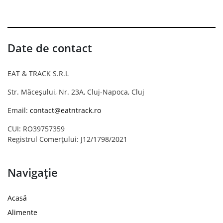
Date de contact
EAT & TRACK S.R.L
Str. Măceșului, Nr. 23A, Cluj-Napoca, Cluj
Email:
contact@eatntrack.ro
CUI: RO39757359
Registrul Comerțului: J12/1798/2021
Navigație
Acasă
Alimente