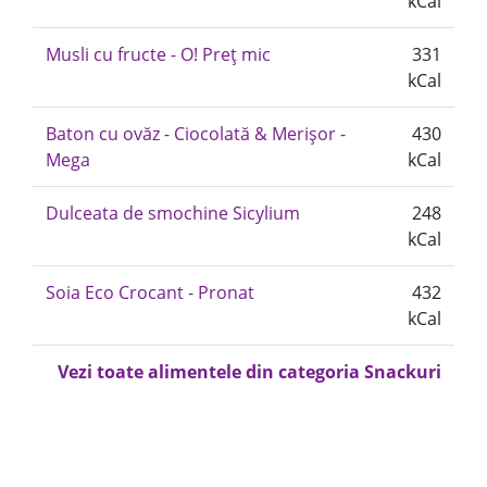
kCal
Musli cu fructe - O! Preț mic
331
kCal
Baton cu ovăz - Ciocolată & Merișor -
430
Mega
kCal
Dulceata de smochine Sicylium
248
kCal
Soia Eco Crocant - Pronat
432
kCal
Vezi toate alimentele din categoria Snackuri