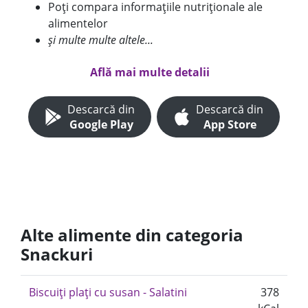
Poți compara informațiile nutriționale ale
alimentelor
și multe multe altele...
Află mai multe detalii
Descarcă din
Descarcă din
Google Play
App Store
Alte alimente din categoria
Snackuri
Biscuiți plați cu susan - Salatini
378