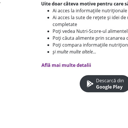
Uite doar câteva motive pentru care să
Ai acces la informațiile nutriționa
Ai acces la sute de rețete și idei d
completate
Poți vedea Nutri-Score-ul alimente
Poți căuta alimente prin scanarea 
Poți compara informațiile nutrițion
și multe multe altele...
Află mai multe detalii
Descarcă din
Google Play