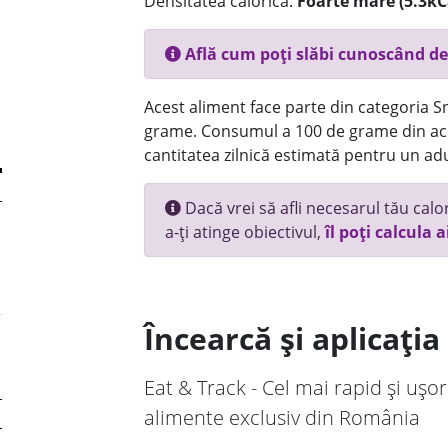
Densitatea calorică:
Foarte mare (5.3kC
Află cum poți slăbi cunoscând de
Acest aliment face parte din categoria Sn
grame. Consumul a 100 de grame din ace
cantitatea zilnică estimată pentru un adu
Dacă vrei să afli necesarul tău calori
a-ți atinge obiectivul,
îl poți calcula a
Încearcă și aplicați
Eat & Track - Cel mai rapid și ușor
alimente exclusiv din România