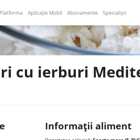
(current)
(current)
Platforma
Aplicație Mobil
Abonamente
Specialiști
ri cu ierburi Medit
le
Informații aliment