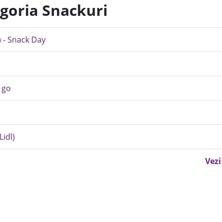
egoria Snackuri
) - Snack Day
 go
Lidl)
Vezi