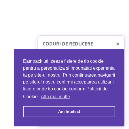
×
CODURI DE REDUCERE
Eatntrack utilizeaza fisiere de tip cookie
O41
MYPROTEIN
pentru a personaliza si imbunatati experienta
ta pe site-ul nostru. Prin continuarea navigarii
 orice comandă
Ai
40%
reducere la orice comandă
pe site-ul nostru confirmi acceptarea utilizarii
EATNTRACK
folosind codul
EATTRACK
fisierelor de tip cookie conform Politicii de
Cookie.
Afla mai multe
acum
Profită acum
Am Inteles!
Copyright © 2026 EAT & TRACK S.R.L