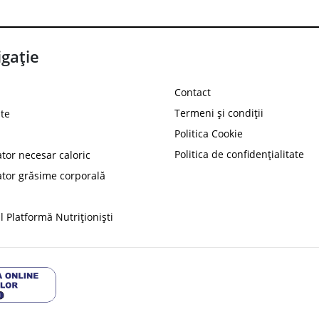
gație
Contact
Termeni și condiții
te
Politica Cookie
Politica de confidențialitate
ator necesar caloric
PROT
ator grăsime corporală
Ai
10%
reducere la
folosind codul
 Platformă Nutriționiști
Profită 