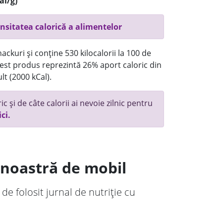
al/g)
nsitatea calorică a alimentelor
ackuri și conține 530 kilocalorii la 100 de
st produs reprezintă 26% aport caloric din
lt (2000 kCal).
c și de câte calorii ai nevoie zilnic pentru
ici.
a noastră de mobil
 de folosit jurnal de nutriție cu