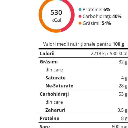
Proteine:
6%
530
Carbohidrați:
40%
kCal
Grăsimi:
54%
Valori medii nutriționale pentru
100 g
Calorii
2218 kj / 530 kCal
Grăsimi
32 g
din care
Saturate
4 g
Ne-Saturate
28 g
Carbohidrați
53 g
din care
Zaharuri
0.5 g
Proteine
8 g
Sare
600 mg