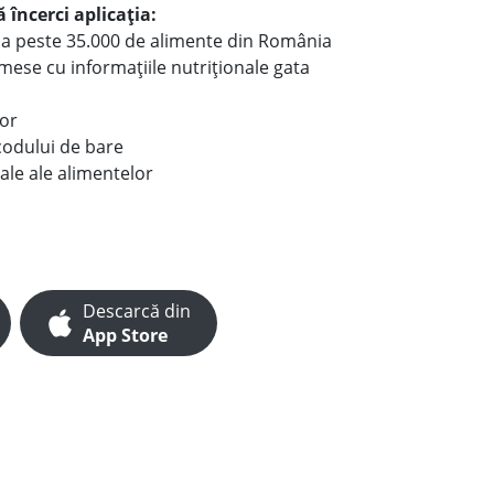
 încerci aplicația:
le a peste 35.000 de alimente din România
e mese cu informațiile nutriționale gata
lor
codului de bare
ale ale alimentelor
Descarcă din
App Store