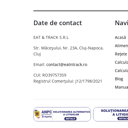
Date de contact
Navi
EAT & TRACK S.R.L
Acasă
Alimen
Str. Măceșului, Nr. 23A, Cluj-Napoca,
Cluj
Rețete
Calcul
Email:
contact@eatntrack.ro
Calcul
CUI: RO39757359
Blog
Registrul Comerțului: J12/1798/2021
Manual