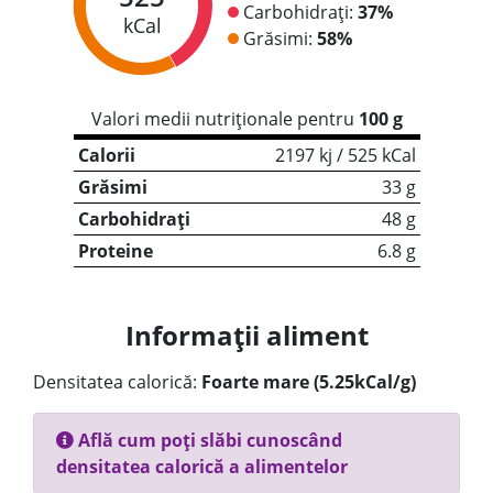
Carbohidrați:
37%
kCal
Grăsimi:
58%
Valori medii nutriționale pentru
100 g
Calorii
2197 kj / 525 kCal
Grăsimi
33 g
Carbohidrați
48 g
Proteine
6.8 g
Informații aliment
Densitatea calorică:
Foarte mare (5.25kCal/g)
Află cum poți slăbi cunoscând
densitatea calorică a alimentelor