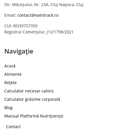
Str. Măceșului, Nr. 23A, Cluj-Napoca, Cluj
Email:
contact@eatntrack.ro
CUI: RO39757359
Registrul Comerțului: J12/1798/2021
Navigație
Acasă
Alimente
Rețete
Calculator necesar caloric
Calculator grăsime corporală
Blog
Manual Platformă Nutriționiști
Contact