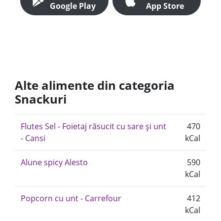
Google Play
App Store
Alte alimente din categoria
Snackuri
Flutes Sel - Foietaj răsucit cu sare și unt
470
- Cansi
kCal
Alune spicy Alesto
590
kCal
Popcorn cu unt - Carrefour
412
kCal