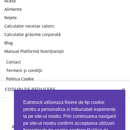
Acasă
Alimente
Rețete
Calculator necesar caloric
Calculator grăsime corporală
Blog
Manual Platformă Nutriționiști
Contact
Termeni și condiții
Politica Cookie
Politica de confidențialitate
×
CODURI DE REDUCERE
Eatntrack utilizeaza fisiere de tip cookie
MYPROTEIN
pentru a personaliza si imbunatati experienta
ta pe site-ul nostru. Prin continuarea navigarii
pe site-ul nostru confirmi acceptarea utilizarii
Ai
40%
reducere la orice comandă folosind codul