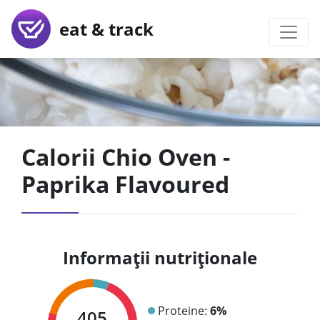
eat & track
Calorii Chio Oven -
Paprika Flavoured
Informații nutriționale
Proteine:
6%
405