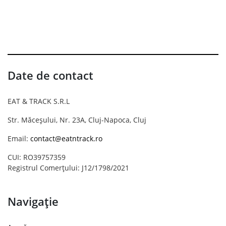
Date de contact
EAT & TRACK S.R.L
Str. Măceșului, Nr. 23A, Cluj-Napoca, Cluj
Email:
contact@eatntrack.ro
CUI: RO39757359
Registrul Comerțului: J12/1798/2021
Navigație