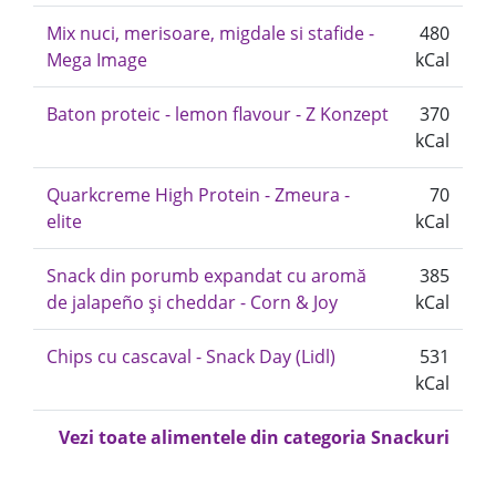
Mix nuci, merisoare, migdale si stafide -
480
Mega Image
kCal
Baton proteic - lemon flavour - Z Konzept
370
kCal
Quarkcreme High Protein - Zmeura -
70
elite
kCal
Snack din porumb expandat cu aromă
385
de jalapeño și cheddar - Corn & Joy
kCal
Chips cu cascaval - Snack Day (Lidl)
531
kCal
Vezi toate alimentele din categoria Snackuri