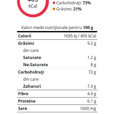
Carbohidrați:
73%
kCal
Grăsimi:
21%
Valori medii nutriționale pentru
100 g
Calorii
1695 kj / 405 kCal
Grăsimi
9.2 g
din care
Saturate
1.2 g
Ne-Saturate
8 g
Carbohidrați
72 g
din care
Zaharuri
7.3 g
Fibre
4.4 g
Proteine
6.1 g
Sare
1600 mg