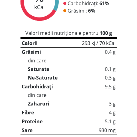
Carbohidrați:
61%
kCal
Grăsimi:
6%
Valori medii nutriționale pentru
100 g
Calorii
293 kj / 70 kCal
Grăsimi
0.4 g
din care
Saturate
0.1 g
Ne-Saturate
0.3 g
Carbohidrați
9.5 g
din care
Zaharuri
3 g
Fibre
4 g
Proteine
5.1 g
Sare
930 mg