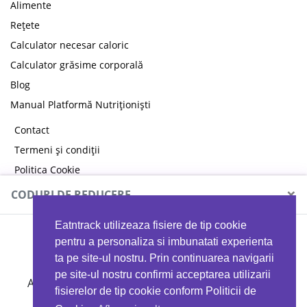
Alimente
Rețete
Calculator necesar caloric
Calculator grăsime corporală
Blog
Manual Platformă Nutriționiști
Contact
Termeni și condiții
Politica Cookie
Politica de confidențialitate
×
CODURI DE REDUCERE
Eatntrack utilizeaza fisiere de tip cookie
MYPROTEIN
pentru a personaliza si imbunatati experienta
ta pe site-ul nostru. Prin continuarea navigarii
pe site-ul nostru confirmi acceptarea utilizarii
Ai
40%
reducere la orice comandă folosind codul
fisierelor de tip cookie conform Politicii de
EATTRACK