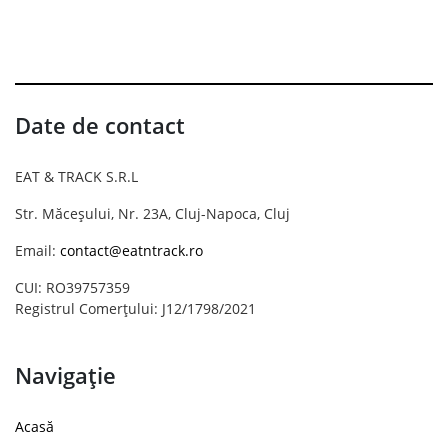
Date de contact
EAT & TRACK S.R.L
Str. Măceșului, Nr. 23A, Cluj-Napoca, Cluj
Email:
contact@eatntrack.ro
CUI: RO39757359
Registrul Comerțului: J12/1798/2021
Navigație
Acasă