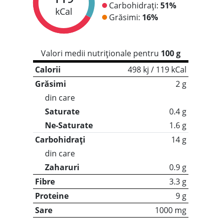
Carbohidrați:
51%
kCal
Grăsimi:
16%
Valori medii nutriționale pentru
100 g
Calorii
498 kj / 119 kCal
Grăsimi
2 g
din care
Saturate
0.4 g
Ne-Saturate
1.6 g
Carbohidrați
14 g
din care
Zaharuri
0.9 g
Fibre
3.3 g
Proteine
9 g
Sare
1000 mg