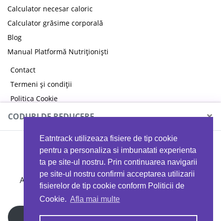
Calculator necesar caloric
Calculator grăsime corporală
Blog
Manual Platformă Nutriționiști
Contact
Termeni și condiții
Politica Cookie
Politica de confidențialitate
×
CODURI DE REDUCERE
Eatntrack utilizeaza fisiere de tip cookie
MYPROTEIN
pentru a personaliza si imbunatati experienta
ta pe site-ul nostru. Prin continuarea navigarii
pe site-ul nostru confirmi acceptarea utilizarii
Ai
40%
reducere la orice comandă folosind codul
fisierelor de tip cookie conform Politicii de
EATTRACK
Cookie.
Afla mai multe
Profită acum