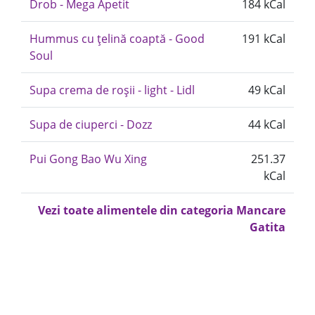
Drob - Mega Apetit
184 kCal
Hummus cu țelină coaptă - Good
191 kCal
Soul
Supa crema de roșii - light - Lidl
49 kCal
Supa de ciuperci - Dozz
44 kCal
Pui Gong Bao Wu Xing
251.37
kCal
Vezi toate alimentele din categoria Mancare
Gatita