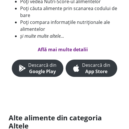
Poți vedea Nutri-Score-ul alimentelor
Poți căuta alimente prin scanarea codului de
bare
Poți compara informațiile nutriționale ale
alimentelor
și multe multe altele...
Află mai multe detalii
Descarcă din
Descarcă din
Google Play
App Store
Alte alimente din categoria
Altele