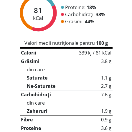
Proteine:
18%
81
Carbohidrați:
38%
kCal
Grăsimi:
44%
Valori medii nutriționale pentru
100 g
Calorii
339 kj / 81 kCal
Grăsimi
3.8 g
din care
Saturate
1.1 g
Ne-Saturate
2.7 g
Carbohidrați
7.6 g
din care
Zaharuri
1.9 g
Fibre
0.9 g
Proteine
3.6 g