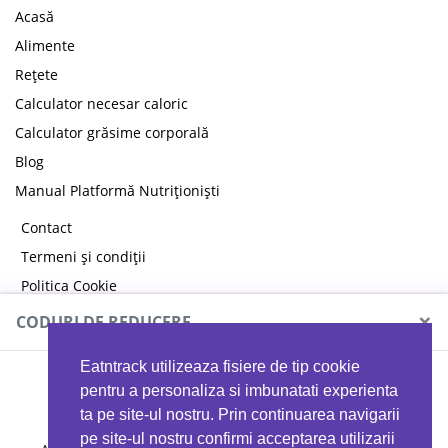
Acasă
Alimente
Rețete
Calculator necesar caloric
Calculator grăsime corporală
Blog
Manual Platformă Nutriționiști
Contact
Termeni și condiții
Politica Cookie
Politica de confidențialitate
×
CODURI DE REDUCERE
Eatntrack utilizeaza fisiere de tip cookie
MYPROTEIN
pentru a personaliza si imbunatati experienta
ta pe site-ul nostru. Prin continuarea navigarii
pe site-ul nostru confirmi acceptarea utilizarii