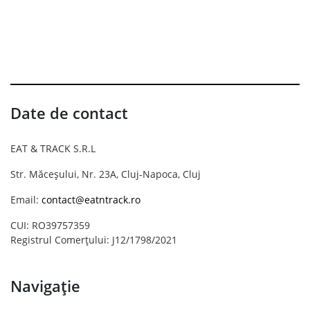
Date de contact
EAT & TRACK S.R.L
Str. Măceșului, Nr. 23A, Cluj-Napoca, Cluj
Email:
contact@eatntrack.ro
CUI: RO39757359
Registrul Comerțului: J12/1798/2021
Navigație