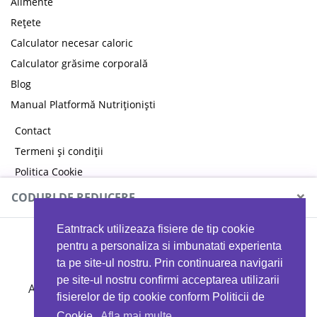
Alimente
Rețete
Calculator necesar caloric
Calculator grăsime corporală
Blog
Manual Platformă Nutriționiști
Contact
Termeni și condiții
Politica Cookie
Politica de confidențialitate
×
CODURI DE REDUCERE
Eatntrack utilizeaza fisiere de tip cookie
MYPROTEIN
pentru a personaliza si imbunatati experienta
ta pe site-ul nostru. Prin continuarea navigarii
pe site-ul nostru confirmi acceptarea utilizarii
Ai
40%
reducere la orice comandă folosind codul
fisierelor de tip cookie conform Politicii de
EATTRACK
Cookie.
Afla mai multe