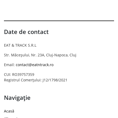
Date de contact
EAT & TRACK S.R.L
Str. Măceșului, Nr. 23A, Cluj-Napoca, Cluj
Email:
contact@eatntrack.ro
CUI: RO39757359
Registrul Comerțului: J12/1798/2021
Navigație
Acasă