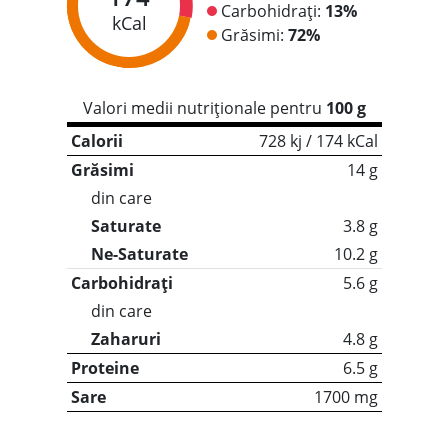
Carbohidrați:
13%
kCal
Grăsimi:
72%
Valori medii nutriționale pentru
100 g
Calorii
728 kj / 174 kCal
Grăsimi
14 g
din care
Saturate
3.8 g
Ne-Saturate
10.2 g
Carbohidrați
5.6 g
din care
Zaharuri
4.8 g
Proteine
6.5 g
Sare
1700 mg