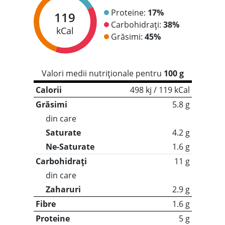
Proteine:
17%
119
Carbohidrați:
38%
kCal
Grăsimi:
45%
Valori medii nutriționale pentru
100 g
Calorii
498 kj / 119 kCal
Grăsimi
5.8 g
din care
Saturate
4.2 g
Ne-Saturate
1.6 g
Carbohidrați
11 g
din care
Zaharuri
2.9 g
Fibre
1.6 g
Proteine
5 g