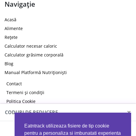
Navigație
Acasă
Alimente
Rețete
Calculator necesar caloric
Calculator grăsime corporală
Blog
Manual Platformă Nutriționiști
Contact
Termeni și condiții
Politica Cookie
Politica de confidențialitate
×
CODURI DE REDUCERE
Eatntrack utilizeaza fisiere de tip cookie
MYPROTEIN
pentru a personaliza si imbunatati experienta