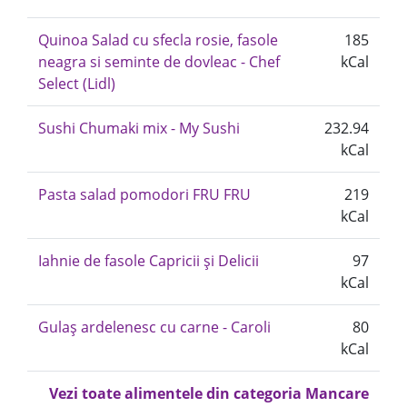
Quinoa Salad cu sfecla rosie, fasole
185
neagra si seminte de dovleac - Chef
kCal
Select (Lidl)
Sushi Chumaki mix - My Sushi
232.94
kCal
Pasta salad pomodori FRU FRU
219
kCal
Iahnie de fasole Capricii și Delicii
97
kCal
Gulaș ardelenesc cu carne - Caroli
80
kCal
Vezi toate alimentele din categoria Mancare