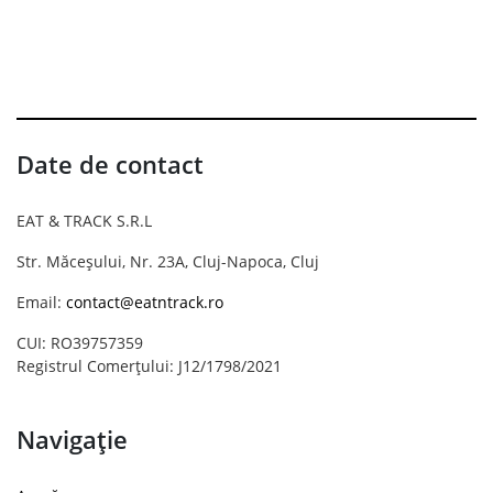
Date de contact
EAT & TRACK S.R.L
Str. Măceșului, Nr. 23A, Cluj-Napoca, Cluj
Email:
contact@eatntrack.ro
CUI: RO39757359
Registrul Comerțului: J12/1798/2021
Navigație