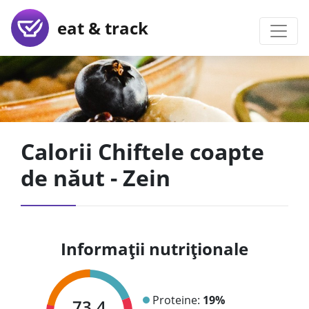
eat & track
Calorii Chiftele coapte
de năut - Zein
Informații nutriționale
Proteine:
19%
73.4