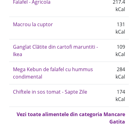
Falafel - Agricola
217.4
kCal
Macrou la cuptor
131
kCal
Ganglat Clătite din cartofi maruntiti -
109
Ikea
kCal
Mega Kebun de falafel cu hummus
284
condimental
kCal
Chiftele in sos tomat - Sapte Zile
174
kCal
Vezi toate alimentele din categoria Mancare
Gatita