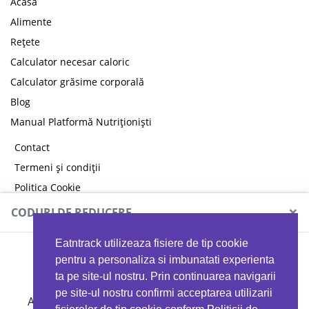
Acasă
Alimente
Rețete
Calculator necesar caloric
Calculator grăsime corporală
Blog
Manual Platformă Nutriționiști
Contact
Termeni și condiții
Politica Cookie
Politica de confidențialitate
×
CODURI DE REDUCERE
Eatntrack utilizeaza fisiere de tip cookie
MYPROTEIN
pentru a personaliza si imbunatati experienta
ta pe site-ul nostru. Prin continuarea navigarii
pe site-ul nostru confirmi acceptarea utilizarii
Ai
40%
reducere la orice comandă folosind codul