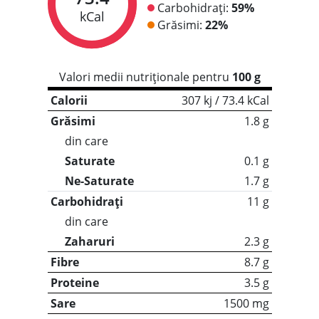
Carbohidrați:
59%
kCal
Grăsimi:
22%
Valori medii nutriționale pentru
100 g
Calorii
307 kj / 73.4 kCal
Grăsimi
1.8 g
din care
Saturate
0.1 g
Ne-Saturate
1.7 g
Carbohidrați
11 g
din care
Zaharuri
2.3 g
Fibre
8.7 g
Proteine
3.5 g
Sare
1500 mg