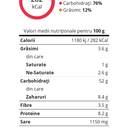
Carbohidrați:
76%
kCal
Grăsimi:
12%
Valori medii nutriționale pentru
100 g
Calorii
1180 kj / 282 kCal
Grăsimi
3.6 g
din care
Saturate
1 g
Ne-Saturate
2.6 g
Carbohidrați
52 g
din care
Zaharuri
8.4 g
Fibre
3.5 g
Proteine
8.2 g
Sare
1150 mg