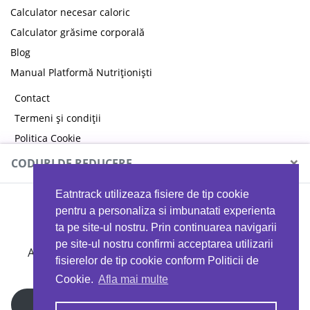
Calculator necesar caloric
Calculator grăsime corporală
Blog
Manual Platformă Nutriționiști
Contact
Termeni și condiții
Politica Cookie
Politica de confidențialitate
×
CODURI DE REDUCERE
Eatntrack utilizeaza fisiere de tip cookie
MYPROTEIN
pentru a personaliza si imbunatati experienta
ta pe site-ul nostru. Prin continuarea navigarii
pe site-ul nostru confirmi acceptarea utilizarii
Ai
40%
reducere la orice comandă folosind codul
fisierelor de tip cookie conform Politicii de
EATTRACK
Cookie.
Afla mai multe
Profită acum