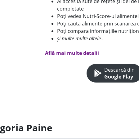
Ai acces la sute de rețete și idei d
completate
Poți vedea Nutri-Score-ul alimente
Poți căuta alimente prin scanarea 
Poți compara informațiile nutrițion
și multe multe altele...
Află mai multe detalii
Descarcă din
Google Play
egoria Paine