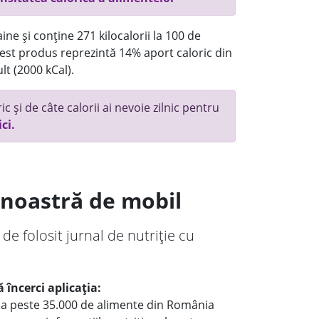
ne și conține 271 kilocalorii la 100 de
st produs reprezintă 14% aport caloric din
lt (2000 kCal).
c și de câte calorii ai nevoie zilnic pentru
ici.
a noastră de mobil
 de folosit jurnal de nutriție cu
 încerci aplicația:
le a peste 35.000 de alimente din România