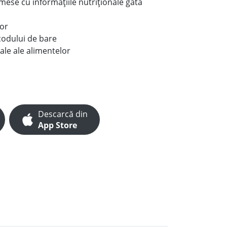
e mese cu informațiile nutriționale gata
lor
codului de bare
ale ale alimentelor
Descarcă din
App Store