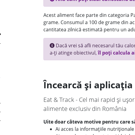
Acest aliment face parte din categoria Pai
grame. Consumul a 100 de grame din ace
cantitatea zilnică estimată pentru un adu
Dacă vrei să afli necesarul tău calori
a-ți atinge obiectivul,
îl poți calcula a
Încearcă și aplicați
Eat & Track - Cel mai rapid și ușor
alimente exclusiv din România
Uite doar câteva motive pentru care să
Ai acces la informațiile nutriționa