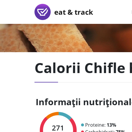
eat & track
Calorii Chifle
Informații nutriționa
Proteine:
13%
271
Carbohidrați:
75%