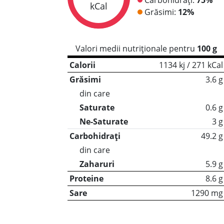
kCal
Grăsimi:
12%
Valori medii nutriționale pentru
100 g
Calorii
1134 kj / 271 kCal
Grăsimi
3.6 g
din care
Saturate
0.6 g
Ne-Saturate
3 g
Carbohidrați
49.2 g
din care
Zaharuri
5.9 g
Proteine
8.6 g
Sare
1290 mg