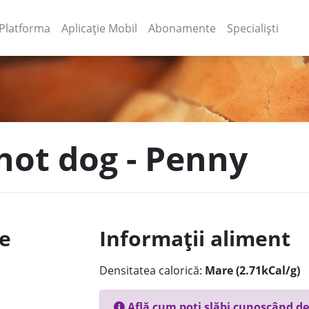
(current)
(current)
Platforma
Aplicație Mobil
Abonamente
Specialiști
 hot dog - Penny
le
Informații aliment
Densitatea calorică:
Mare (2.71kCal/g)
Află cum poți slăbi cunoscând de