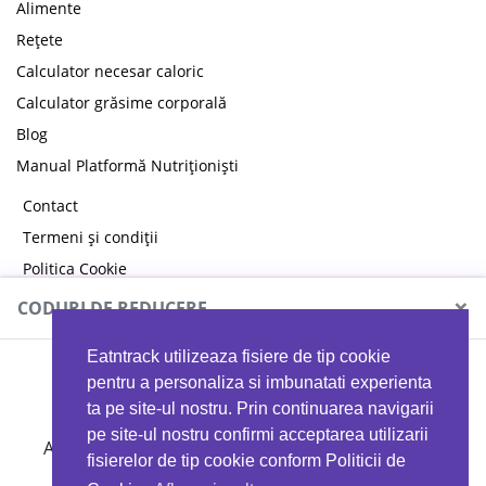
Alimente
Rețete
Calculator necesar caloric
Calculator grăsime corporală
Blog
Manual Platformă Nutriționiști
Contact
Termeni și condiții
Politica Cookie
Politica de confidențialitate
×
CODURI DE REDUCERE
Eatntrack utilizeaza fisiere de tip cookie
MYPROTEIN
pentru a personaliza si imbunatati experienta
ta pe site-ul nostru. Prin continuarea navigarii
pe site-ul nostru confirmi acceptarea utilizarii
Ai
40%
reducere la orice comandă folosind codul
fisierelor de tip cookie conform Politicii de
EATTRACK