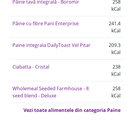
Pâine tavă integrală - Boromir
258
kCal
Pâine cu fibre Pani Enterprise
241.4
kCal
Paine integrala DailyToast Vel Pitar
209.3
kCal
Ciabatta - Cristal
238
kCal
Wholemeal Seeded Farmhouse - 8
258
seed blend - Deluxe
kCal
Vezi toate alimentele din categoria Paine