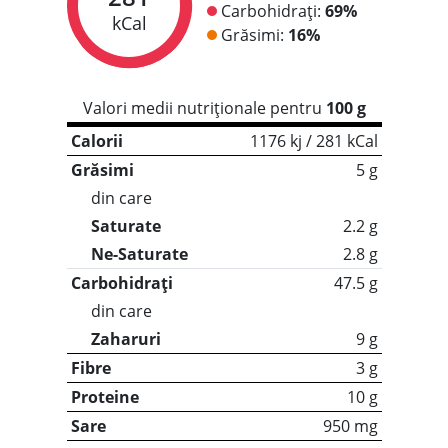
Carbohidrați:
69%
kCal
Grăsimi:
16%
Valori medii nutriționale pentru
100 g
Calorii
1176 kj / 281 kCal
Grăsimi
5 g
din care
Saturate
2.2 g
Ne-Saturate
2.8 g
Carbohidrați
47.5 g
din care
Zaharuri
9 g
Fibre
3 g
Proteine
10 g
Sare
950 mg