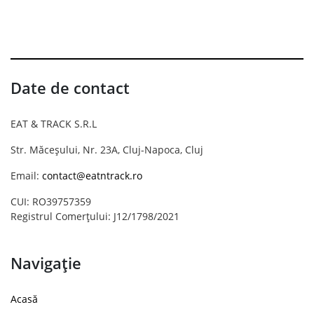
Date de contact
EAT & TRACK S.R.L
Str. Măceșului, Nr. 23A, Cluj-Napoca, Cluj
Email:
contact@eatntrack.ro
CUI: RO39757359
Registrul Comerțului: J12/1798/2021
Navigație
Acasă