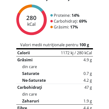
Proteine:
14%
280
Carbohidrați:
69%
kCal
Grăsimi:
17%
Valori medii nutriționale pentru
100 g
Calorii
1172 kj / 280 kCal
Grăsimi
4.9 g
din care
Saturate
0.7 g
Ne-Saturate
4.2 g
Carbohidrați
47 g
din care
Zaharuri
1.9 g
Fibre
4.4 g