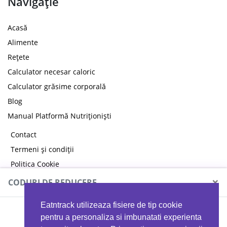
Navigație
Acasă
Alimente
Rețete
Calculator necesar caloric
Calculator grăsime corporală
Blog
Manual Platformă Nutriționiști
Contact
Termeni și condiții
Politica Cookie
Politica de confidențialitate
×
CODURI DE REDUCERE
Eatntrack utilizeaza fisiere de tip cookie
MYPROTEIN
pentru a personaliza si imbunatati experienta