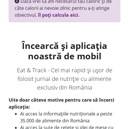
Dacă vrei să afli necesarul tău caloric și de
câte calorii ai nevoie zilnic pentru a-ți atinge
obiectivul,
îl poți calcula aici.
Încearcă și aplicația
noastră de mobil
Eat & Track - Cel mai rapid și ușor de
folosit jurnal de nutriție cu alimente
exclusiv din România
Uite doar câteva motive pentru care să încerci
aplicația:
Ai acces la informațiile nutriționale a peste
35.000 de alimente din România
Ai acces la sute de rețete și idei de mese cu