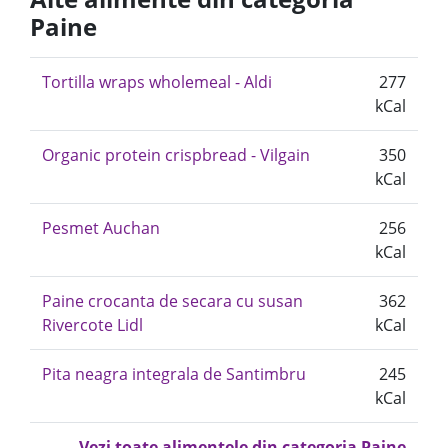
Paine
Tortilla wraps wholemeal - Aldi
277
kCal
Organic protein crispbread - Vilgain
350
kCal
Pesmet Auchan
256
kCal
Paine crocanta de secara cu susan
362
Rivercote Lidl
kCal
Pita neagra integrala de Santimbru
245
kCal
Vezi toate alimentele din categoria Paine