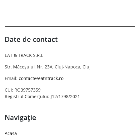
Date de contact
EAT & TRACK S.R.L
Str. Măceșului, Nr. 23A, Cluj-Napoca, Cluj
Email:
contact@eatntrack.ro
CUI: RO39757359
Registrul Comerțului: J12/1798/2021
Navigație
Acasă