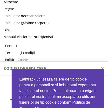
Alimente
Rețete
Calculator necesar caloric
Calculator grăsime corporală
Blog
Manual Platformă Nutriționiști
Contact
Termeni și condiții
Politica Cookie
Politica de confidențialitate
×
CODURI DE REDUCERE
Eatntrack utilizeaza fisiere de tip cookie
MYPROTEIN
pentru a personaliza si imbunatati experienta
ta pe site-ul nostru. Prin continuarea navigarii
pe site-ul nostru confirmi acceptarea utilizarii
Ai
40%
reducere la orice comandă folosind codul
fisierelor de tip cookie conform Politicii de
EATTRACK