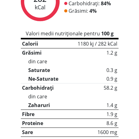
Carbohidrați:
84%
kCal
Grăsimi:
4%
Valori medii nutriționale pentru
100 g
Calorii
1180 kj / 282 kCal
Grăsimi
1.2 g
din care
Saturate
0.3 g
Ne-Saturate
0.9 g
Carbohidrați
58.2 g
din care
Zaharuri
1.4 g
Fibre
1.9 g
Proteine
8.6 g
Sare
1600 mg