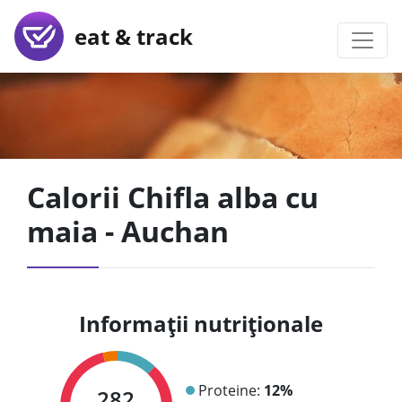
eat & track
Calorii Chifla alba cu
maia - Auchan
Informații nutriționale
Proteine:
12%
282