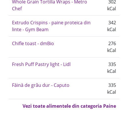
Whole Grain Tortilla Wraps - Metro
302
Chef
kCal
Extrudo Crispins - paine proteica din
342
linte - Gym Beam
kCal
Chifle toast - dmBio
276
kCal
Fresh Puff Pastry light - Lidl
335
kCal
Făină de grâu dur - Caputo
335
kCal
Vezi toate alimentele din categoria Paine