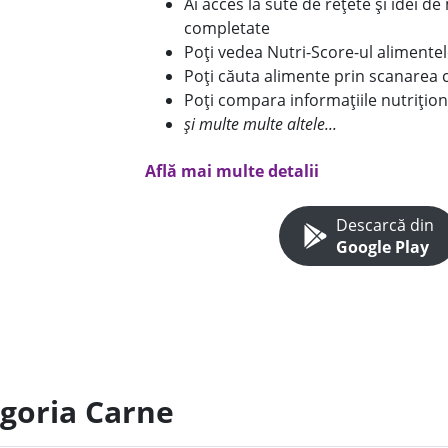
Ai acces la sute de rețete și idei d
completate
Poți vedea Nutri-Score-ul alimente
Poți căuta alimente prin scanarea 
Poți compara informațiile nutrițion
și multe multe altele...
Află mai multe detalii
Descarcă din
Google Play
egoria Carne