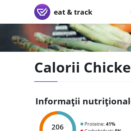
eat & track
Calorii Chicke
Informații nutriționa
Proteine:
41%
206
Carbohidrați:
5%