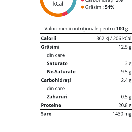
kCal
Grăsimi:
54%
Valori medii nutriționale pentru
100 g
Calorii
862 kj / 206 kCal
Grăsimi
12.5 g
din care
Saturate
3 g
Ne-Saturate
9.5 g
Carbohidrați
2.4 g
din care
Zaharuri
0.5 g
Proteine
20.8 g
Sare
1430 mg