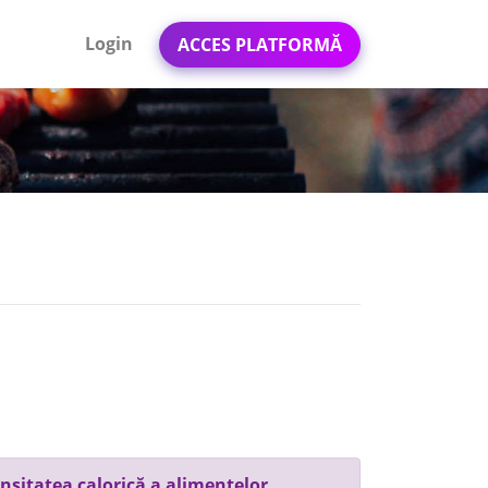
Login
ACCES PLATFORMĂ
nsitatea calorică a alimentelor