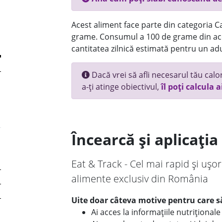
Acest aliment face parte din categoria Ca
grame. Consumul a 100 de grame din ace
cantitatea zilnică estimată pentru un adu
Dacă vrei să afli necesarul tău calori
a-ți atinge obiectivul,
îl poți calcula a
Încearcă și aplicați
Eat & Track - Cel mai rapid și ușor
alimente exclusiv din România
Uite doar câteva motive pentru care să
Ai acces la informațiile nutriționa