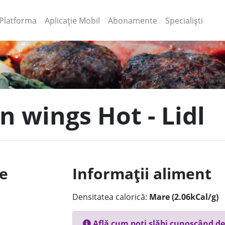
(current)
(current)
Platforma
Aplicație Mobil
Abonamente
Specialiști
n wings Hot - Lidl
le
Informații aliment
Densitatea calorică:
Mare (2.06kCal/g)
Află cum poți slăbi cunoscând de