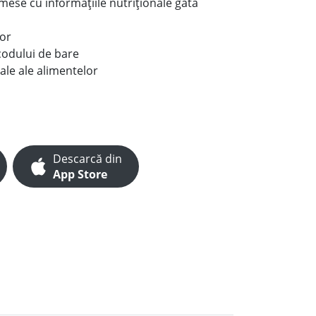
e mese cu informațiile nutriționale gata
lor
codului de bare
ale ale alimentelor
Descarcă din
App Store