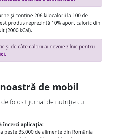
rne și conține 206 kilocalorii la 100 de
st produs reprezintă 10% aport caloric din
lt (2000 kCal).
c și de câte calorii ai nevoie zilnic pentru
ici.
a noastră de mobil
 de folosit jurnal de nutriție cu
 încerci aplicația:
le a peste 35.000 de alimente din România