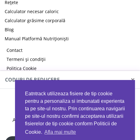
Rețete
Calculator necesar caloric
Calculator grăsime corporală
Blog
Manual Platformă Nutriționiști
Contact
Termeni și condiții
Politica Cookie
Politica de confidențialitate
×
CODURI DE REDUCERE
Eatntrack utilizeaza fisiere de tip cookie
MYPROTEIN
pentru a personaliza si imbunatati experienta
ta pe site-ul nostru. Prin continuarea navigarii
pe site-ul nostru confirmi acceptarea utilizarii
Ai
40%
reducere la orice comandă folosind codul
fisierelor de tip cookie conform Politicii de
EATTRACK
Cookie.
Afla mai multe