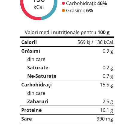
Carbohidrați:
46%
kCal
Grăsimi:
6%
Valori medii nutriționale pentru
100 g
Calorii
569 kj / 136 kCal
Grăsimi
0.9 g
din care
Saturate
0.2 g
Ne-Saturate
0.7 g
Carbohidrați
15.5 g
din care
Zaharuri
2.5 g
Proteine
16.1 g
Sare
990 mg