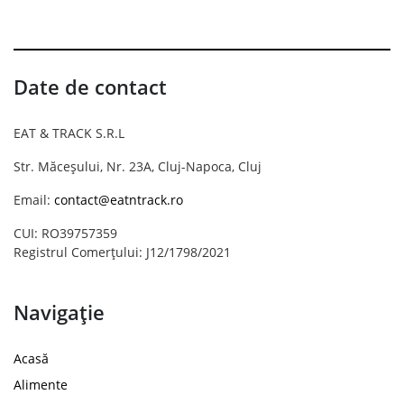
Date de contact
EAT & TRACK S.R.L
Str. Măceșului, Nr. 23A, Cluj-Napoca, Cluj
Email:
contact@eatntrack.ro
CUI: RO39757359
Registrul Comerțului: J12/1798/2021
Navigație
Acasă
Alimente