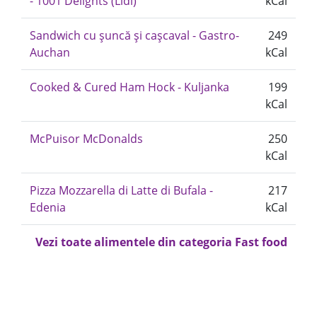
- 1001 Delights (Lidl)
kCal
Sandwich cu șuncă și cașcaval - Gastro-
249
Auchan
kCal
Cooked & Cured Ham Hock - Kuljanka
199
kCal
McPuisor McDonalds
250
kCal
Pizza Mozzarella di Latte di Bufala -
217
Edenia
kCal
Vezi toate alimentele din categoria Fast food