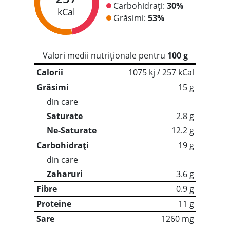
Carbohidrați:
30%
kCal
Grăsimi:
53%
Valori medii nutriționale pentru
100 g
Calorii
1075 kj / 257 kCal
Grăsimi
15 g
din care
Saturate
2.8 g
Ne-Saturate
12.2 g
Carbohidrați
19 g
din care
Zaharuri
3.6 g
Fibre
0.9 g
Proteine
11 g
Sare
1260 mg