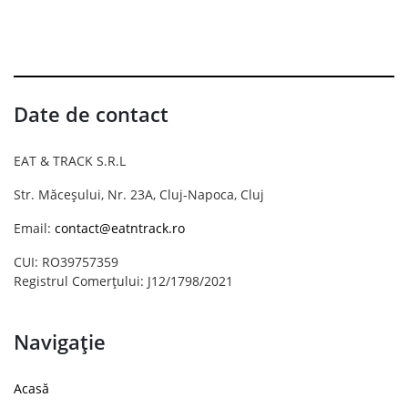
Date de contact
EAT & TRACK S.R.L
Str. Măceșului, Nr. 23A, Cluj-Napoca, Cluj
Email:
contact@eatntrack.ro
CUI: RO39757359
Registrul Comerțului: J12/1798/2021
Navigație
Acasă