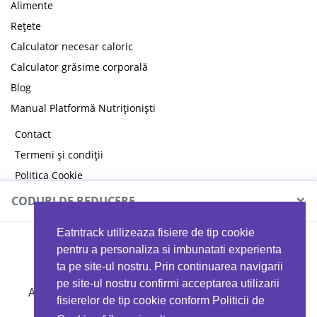
Alimente
Rețete
Calculator necesar caloric
Calculator grăsime corporală
Blog
Manual Platformă Nutriționiști
Contact
Termeni și condiții
Politica Cookie
Politica de confidențialitate
×
CODURI DE REDUCERE
Eatntrack utilizeaza fisiere de tip cookie
MYPROTEIN
pentru a personaliza si imbunatati experienta
ta pe site-ul nostru. Prin continuarea navigarii
pe site-ul nostru confirmi acceptarea utilizarii
Ai
40%
reducere la orice comandă folosind codul
fisierelor de tip cookie conform Politicii de
EATTRACK