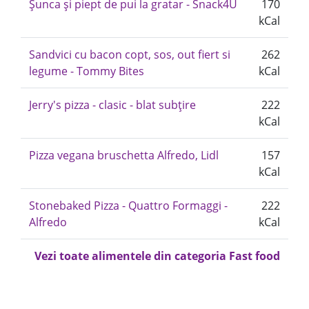
Șunca și piept de pui la gratar - Snack4U
170
kCal
Sandvici cu bacon copt, sos, out fiert si
262
legume - Tommy Bites
kCal
Jerry's pizza - clasic - blat subțire
222
kCal
Pizza vegana bruschetta Alfredo, Lidl
157
kCal
Stonebaked Pizza - Quattro Formaggi -
222
Alfredo
kCal
Vezi toate alimentele din categoria Fast food