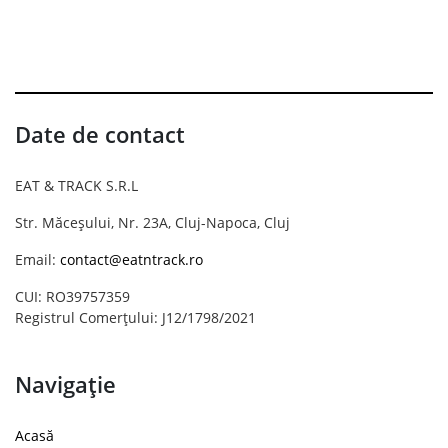
Date de contact
EAT & TRACK S.R.L
Str. Măceșului, Nr. 23A, Cluj-Napoca, Cluj
Email:
contact@eatntrack.ro
CUI: RO39757359
Registrul Comerțului: J12/1798/2021
Navigație
Acasă