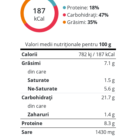
Proteine:
18%
187
Carbohidrați:
47%
kCal
Grăsimi:
35%
Valori medii nutriționale pentru
100 g
Calorii
782 kj / 187 kCal
Grăsimi
7.1 g
din care
Saturate
1.5 g
Ne-Saturate
5.6 g
Carbohidrați
21.7 g
din care
Zaharuri
1.4 g
Proteine
8.3 g
Sare
1430 mg