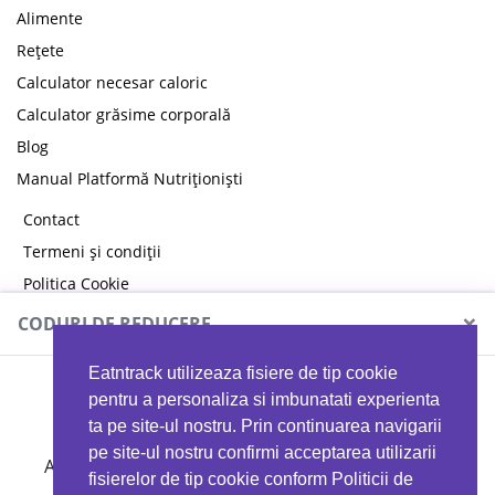
Alimente
Rețete
Calculator necesar caloric
Calculator grăsime corporală
Blog
Manual Platformă Nutriționiști
Contact
Termeni și condiții
Politica Cookie
Politica de confidențialitate
×
CODURI DE REDUCERE
Eatntrack utilizeaza fisiere de tip cookie
MYPROTEIN
pentru a personaliza si imbunatati experienta
ta pe site-ul nostru. Prin continuarea navigarii
pe site-ul nostru confirmi acceptarea utilizarii
Ai
40%
reducere la orice comandă folosind codul
fisierelor de tip cookie conform Politicii de
EATTRACK