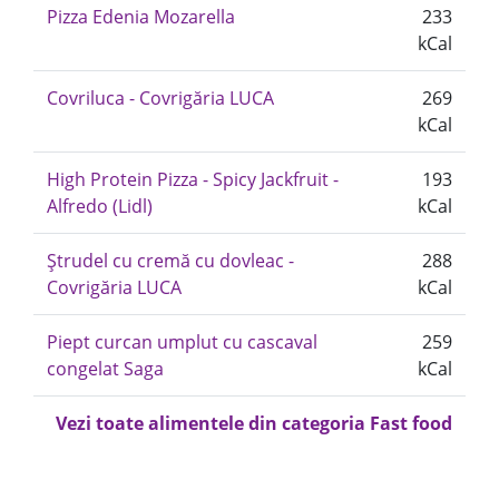
Pizza Edenia Mozarella
233
kCal
Covriluca - Covrigăria LUCA
269
kCal
High Protein Pizza - Spicy Jackfruit -
193
Alfredo (Lidl)
kCal
Ștrudel cu cremă cu dovleac -
288
Covrigăria LUCA
kCal
Piept curcan umplut cu cascaval
259
congelat Saga
kCal
Vezi toate alimentele din categoria Fast food