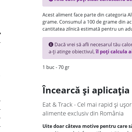
Acest aliment face parte din categoria Alt
grame. Consumul a 100 de grame din ace
cantitatea zilnică estimată pentru un adu
Dacă vrei să afli necesarul tău calori
a-ți atinge obiectivul,
îl poți calcula a
1 buc - 70 gr
Încearcă și aplicați
Eat & Track - Cel mai rapid și ușor
alimente exclusiv din România
Uite doar câteva motive pentru care să