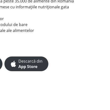
le a peste 35.000 de alimente din România
e mese cu informațiile nutriționale gata
lor
codului de bare
ale ale alimentelor
Descarcă din
App Store