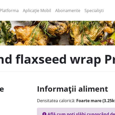
(current)
(current)
Platforma
Aplicație Mobil
Abonamente
Specialiști
and flaxseed wrap P
le
Informații aliment
Densitatea calorică:
Foarte mare (3.25k
Află cum poți slăbi cunoscând de