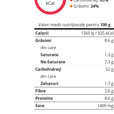
kCal
Grăsimi:
24%
Valori medii nutriționale pentru
100 g
Calorii
1360 kj / 325 kCal
Grăsimi
8.6 g
din care
Saturate
1.3 g
Ne-Saturate
7.3 g
Carbohidrați
52 g
din care
Zaharuri
1.7 g
Fibre
2.6 g
Proteine
8.6 g
Sare
1400 mg