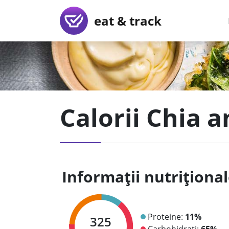
eat & track
Calorii Chia 
Informații nutriționa
Proteine:
11%
325
Carbohidrați:
65%