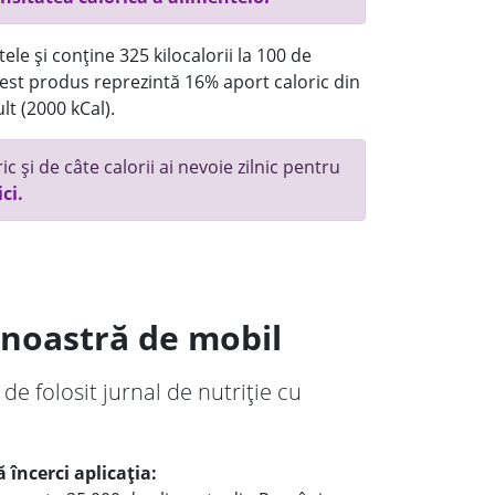
ele și conține 325 kilocalorii la 100 de
st produs reprezintă 16% aport caloric din
lt (2000 kCal).
c și de câte calorii ai nevoie zilnic pentru
ici.
a noastră de mobil
 de folosit jurnal de nutriție cu
 încerci aplicația: