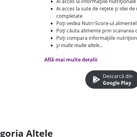
Ai acces la informațiile nutriționa
Ai acces la sute de rețete și idei d
completate
Poți vedea Nutri-Score-ul alimente
Poți căuta alimente prin scanarea 
Poți compara informațiile nutrițion
și multe multe altele...
Află mai multe detalii
Descarcă din
Google Play
goria Altele