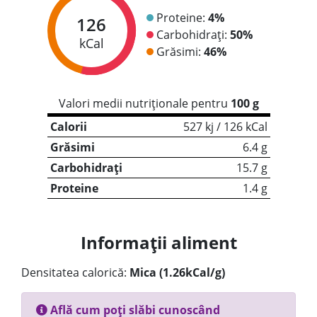
Proteine:
4%
126
Carbohidrați:
50%
kCal
Grăsimi:
46%
Valori medii nutriționale pentru
100 g
Calorii
527 kj / 126 kCal
Grăsimi
6.4 g
Carbohidrați
15.7 g
Proteine
1.4 g
Informații aliment
Densitatea calorică:
Mica (1.26kCal/g)
Află cum poți slăbi cunoscând