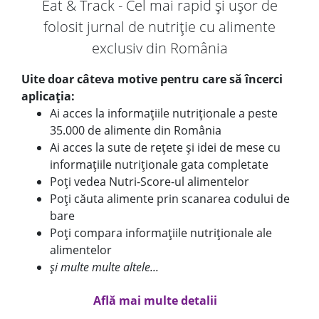
Eat & Track - Cel mai rapid și ușor de
folosit jurnal de nutriție cu alimente
exclusiv din România
Uite doar câteva motive pentru care să încerci
aplicația:
Ai acces la informațiile nutriționale a peste
35.000 de alimente din România
Ai acces la sute de rețete și idei de mese cu
informațiile nutriționale gata completate
Poți vedea Nutri-Score-ul alimentelor
Poți căuta alimente prin scanarea codului de
bare
Poți compara informațiile nutriționale ale
alimentelor
și multe multe altele...
Află mai multe detalii