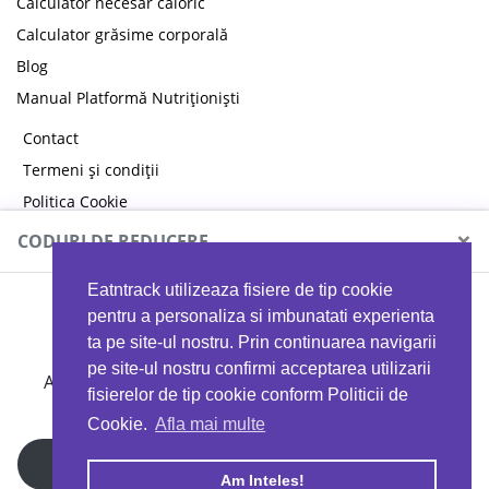
Calculator necesar caloric
Calculator grăsime corporală
Blog
Manual Platformă Nutriționiști
Contact
Termeni și condiții
Politica Cookie
Politica de confidențialitate
×
CODURI DE REDUCERE
Eatntrack utilizeaza fisiere de tip cookie
MYPROTEIN
pentru a personaliza si imbunatati experienta
ta pe site-ul nostru. Prin continuarea navigarii
pe site-ul nostru confirmi acceptarea utilizarii
Ai
40%
reducere la orice comandă folosind codul
fisierelor de tip cookie conform Politicii de
EATTRACK
Cookie.
Afla mai multe
Profită acum
Am Inteles!