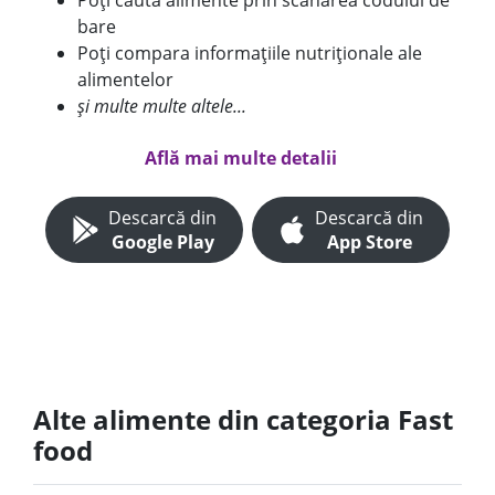
Poți căuta alimente prin scanarea codului de
bare
Poți compara informațiile nutriționale ale
alimentelor
și multe multe altele...
Află mai multe detalii
Descarcă din
Descarcă din
Google Play
App Store
Alte alimente din categoria Fast
food