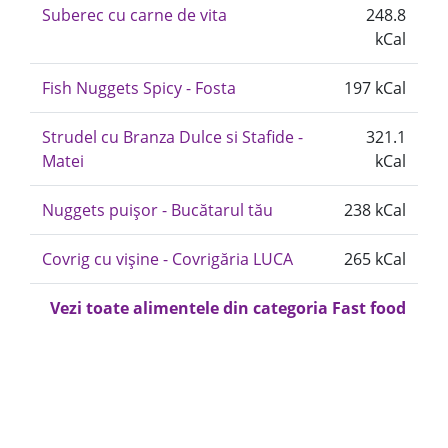
Suberec cu carne de vita
248.8
kCal
Fish Nuggets Spicy - Fosta
197 kCal
Strudel cu Branza Dulce si Stafide -
321.1
Matei
kCal
Nuggets puișor - Bucătarul tău
238 kCal
Covrig cu vișine - Covrigăria LUCA
265 kCal
Vezi toate alimentele din categoria Fast food