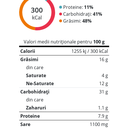
Proteine:
11%
300
Carbohidrați:
41%
kCal
Grăsimi:
48%
Valori medii nutriționale pentru
100 g
Calorii
1255 kj / 300 kCal
Grăsimi
16 g
din care
Saturate
4 g
Ne-Saturate
12 g
Carbohidrați
31 g
din care
Zaharuri
1.1 g
Proteine
7.9 g
Sare
1100 mg