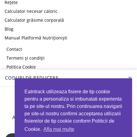
Rețete
Calculator necesar caloric
Calculator grăsime corporală
Blog
Manual Platformă Nutriționiști
Contact
Termeni și condiții
Politica Cookie
Politica de confidențialitate
×
CODURI DE REDUCERE
Eatntrack utilizeaza fisiere de tip cookie
MYPROTEIN
pentru a personaliza si imbunatati experienta
ta pe site-ul nostru. Prin continuarea navigarii
pe site-ul nostru confirmi acceptarea utilizarii
Ai
40%
reducere la orice comandă folosind codul
fisierelor de tip cookie conform Politicii de
EATTRACK
Cookie.
Afla mai multe