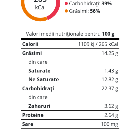
Carbohidrați:
39%
kCal
Grăsimi:
56%
Valori medii nutriționale pentru
100 g
Calorii
1109 kj / 265 kCal
Grăsimi
14.25 g
din care
Saturate
1.43 g
Ne-Saturate
12.82 g
Carbohidrați
22.37 g
din care
Zaharuri
3.62 g
Proteine
2.64 g
Sare
100 mg