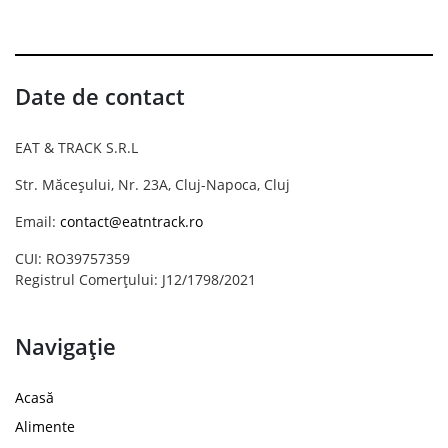
Date de contact
EAT & TRACK S.R.L
Str. Măceșului, Nr. 23A, Cluj-Napoca, Cluj
Email:
contact@eatntrack.ro
CUI: RO39757359
Registrul Comerțului: J12/1798/2021
Navigație
Acasă
Alimente