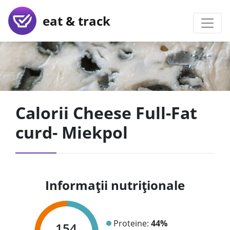
eat & track
Calorii Cheese Full-Fat
curd- Miekpol
Informații nutriționale
Proteine:
44%
154