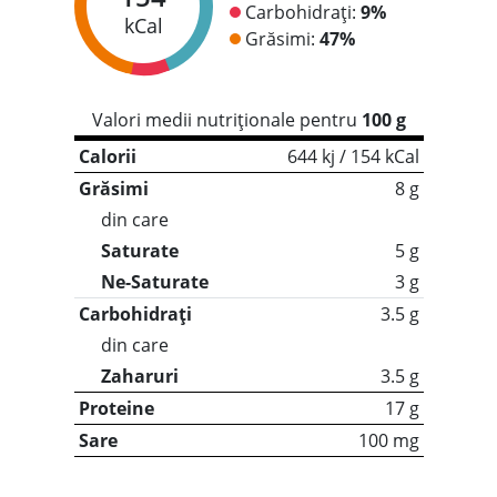
Carbohidrați:
9%
kCal
Grăsimi:
47%
Valori medii nutriționale pentru
100 g
Calorii
644 kj / 154 kCal
Grăsimi
8 g
din care
Saturate
5 g
Ne-Saturate
3 g
Carbohidrați
3.5 g
din care
Zaharuri
3.5 g
Proteine
17 g
Sare
100 mg