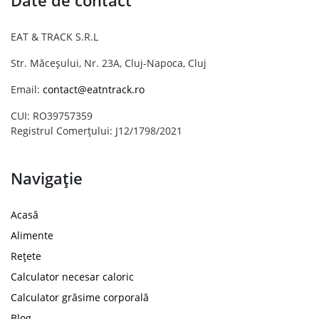
Date de contact
EAT & TRACK S.R.L
Str. Măceșului, Nr. 23A, Cluj-Napoca, Cluj
Email:
contact@eatntrack.ro
CUI: RO39757359
Registrul Comerțului: J12/1798/2021
Navigație
Acasă
Alimente
Rețete
Calculator necesar caloric
Calculator grăsime corporală
Blog