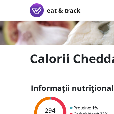
eat & track
Calorii Chedd
Informații nutriționa
Proteine:
1%
294
Carbohidrați:
33%