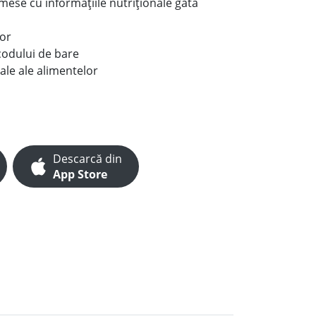
e mese cu informațiile nutriționale gata
lor
codului de bare
ale ale alimentelor
Descarcă din
App Store