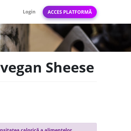
Login
ACCES PLATFORMĂ
i vegan Sheese
nsitatea calorică a alimentelor