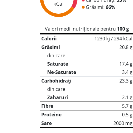
kCal
Grăsimi:
66%
Valori medii nutriționale pentru
100 g
Calorii
1230 kj / 294 kCal
Grăsimi
20.8 g
din care
Saturate
17.4 g
Ne-Saturate
3.4 g
Carbohidrați
23.3 g
din care
Zaharuri
2.1 g
Fibre
5.7 g
Proteine
0.5 g
Sare
2000 mg