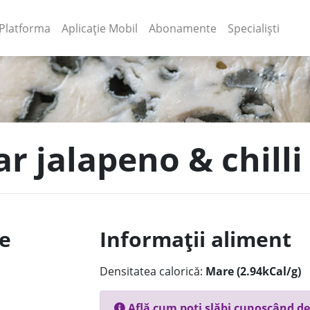
(current)
(current)
Platforma
Aplicație Mobil
Abonamente
Specialiști
ar jalapeno & chill
le
Informații aliment
Densitatea calorică:
Mare (2.94kCal/g)
Află cum poți slăbi cunoscând de