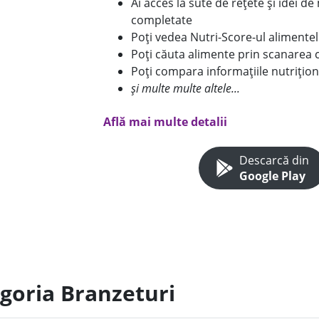
Ai acces la sute de rețete și idei d
completate
Poți vedea Nutri-Score-ul alimente
Poți căuta alimente prin scanarea 
Poți compara informațiile nutrițion
și multe multe altele...
Află mai multe detalii
Descarcă din
Google Play
egoria Branzeturi