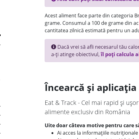
Acest aliment face parte din categoria Br
grame. Consumul a 100 de grame din ace
cantitatea zilnică estimată pentru un adu
Dacă vrei să afli necesarul tău calori
a-ți atinge obiectivul,
îl poți calcula a
Încearcă și aplicați
Eat & Track - Cel mai rapid și ușor
alimente exclusiv din România
Uite doar câteva motive pentru care să
Ai acces la informațiile nutriționa