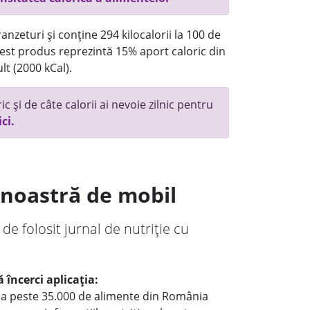
anzeturi și conține 294 kilocalorii la 100 de
st produs reprezintă 15% aport caloric din
lt (2000 kCal).
c și de câte calorii ai nevoie zilnic pentru
ici.
a noastră de mobil
 de folosit jurnal de nutriție cu
 încerci aplicația:
le a peste 35.000 de alimente din România