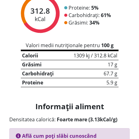
Proteine:
5%
312.8
Carbohidrați:
61%
kCal
Grăsimi:
34%
Valori medii nutriționale pentru
100 g
Calorii
1309 kj / 312.8 kCal
Grăsimi
17 g
Carbohidrați
67.7 g
Proteine
5.9 g
Informații aliment
Densitatea calorică:
Foarte mare (3.13kCal/g)
Află cum poți slăbi cunoscând