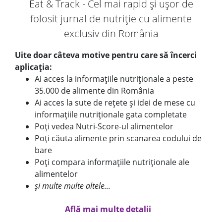
Eat & Track - Cel mai rapid și ușor de
folosit jurnal de nutriție cu alimente
exclusiv din România
Uite doar câteva motive pentru care să încerci
aplicația:
Ai acces la informațiile nutriționale a peste
35.000 de alimente din România
Ai acces la sute de rețete și idei de mese cu
informațiile nutriționale gata completate
Poți vedea Nutri-Score-ul alimentelor
Poți căuta alimente prin scanarea codului de
bare
Poți compara informațiile nutriționale ale
alimentelor
și multe multe altele...
Află mai multe detalii